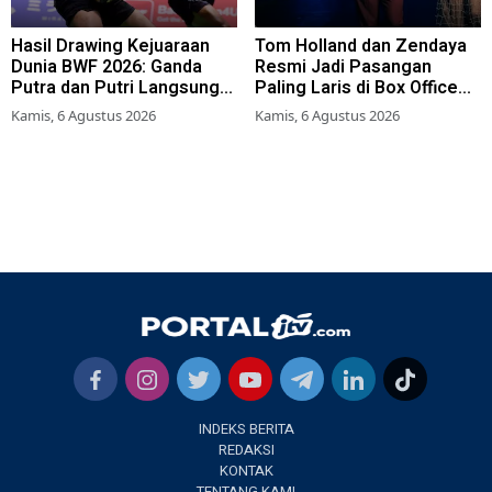
Hasil Drawing Kejuaraan
Tom Holland dan Zendaya
Dunia BWF 2026: Ganda
Resmi Jadi Pasangan
Putra dan Putri Langsung
Paling Laris di Box Office
Lolos Babak Kedua, 6 Wakil
2026
Kamis, 6 Agustus 2026
Kamis, 6 Agustus 2026
Bertarung dari Awal
INDEKS BERITA
REDAKSI
KONTAK
TENTANG KAMI