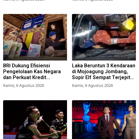
BRI Dukung Efisiensi
Laka Beruntun 3 Kendaraan
Pengelolaan Kas Negara
di Mojoagung Jombang,
dan Perkuat Kredit
Sopir Elf Sempat Terjepit
Berkualitas demi Dongkrak
Kemudi
Kamis, 6 Agustus 2026
Kamis, 6 Agustus 2026
Sektor Riil