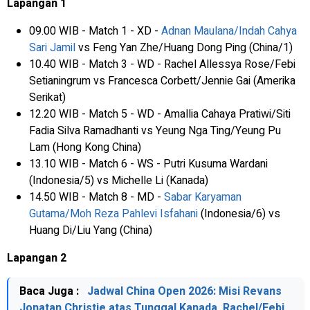
Lapangan 1
09.00 WIB - Match 1 - XD -
Adnan Maulana/Indah Cahya
Sari Jamil
vs Feng Yan Zhe/Huang Dong Ping (China/1)
10.40 WIB - Match 3 - WD - Rachel Allessya Rose/Febi
Setianingrum vs Francesca Corbett/Jennie Gai (Amerika
Serikat)
12.20 WIB - Match 5 - WD - Amallia Cahaya Pratiwi/Siti
Fadia Silva Ramadhanti vs Yeung Nga Ting/Yeung Pu
Lam (Hong Kong China)
13.10 WIB - Match 6 - WS - Putri Kusuma Wardani
(Indonesia/5) vs Michelle Li (Kanada)
14.50 WIB - Match 8 - MD -
Sabar Karyaman
Gutama/Moh Reza Pahlevi Isfahani
(Indonesia/6) vs
Huang Di/Liu Yang (China)
Lapangan 2
Baca Juga :
Jadwal China Open 2026: Misi Revans
Jonatan Christie atas Tunggal Kanada, Rachel/Febi