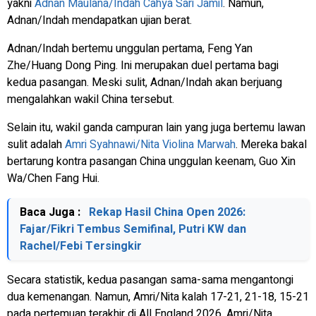
yakni
Adnan Maulana/Indah Cahya Sari Jamil
. Namun,
Adnan/Indah mendapatkan ujian berat.
Adnan/Indah bertemu unggulan pertama, Feng Yan
Zhe/Huang Dong Ping. Ini merupakan duel pertama bagi
kedua pasangan. Meski sulit, Adnan/Indah akan berjuang
mengalahkan wakil China tersebut.
Selain itu, wakil ganda campuran lain yang juga bertemu lawan
sulit adalah
Amri Syahnawi/Nita Violina Marwah
. Mereka bakal
bertarung kontra pasangan China unggulan keenam, Guo Xin
Wa/Chen Fang Hui.
Baca Juga :
Rekap Hasil China Open 2026:
Fajar/Fikri Tembus Semifinal, Putri KW dan
Rachel/Febi Tersingkir
Secara statistik, kedua pasangan sama-sama mengantongi
dua kemenangan. Namun, Amri/Nita kalah 17-21, 21-18, 15-21
pada pertemuan terakhir di All England 2026. Amri/Nita