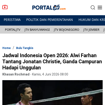
PERISTIWA
POLITIK DAN PEMERINTAHAN
HUKUM DAN KR
PORTALJTV
JTV BANYUWANGI
JTV BOJONEGORO
JTV JEMBER
Home
Bulu Tangkis
Jadwal Indonesia Open 2026: Alwi Farhan
Tantang Jonatan Christie, Ganda Campuran
Hadapi Unggulan
Khasan Rochmad
-
Kamis, 4 Juni 2026 08:00