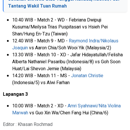
Tantang Wakil Tuan Rumah
10.40 WIB - Match 2 - WD - Febriana Dwipuji
Kusuma/Meilysa Trias Puspitasari vs Hsieh Pei
Shan/Hung En-Tzu (Taiwan)
12.40 WIB - Match 9 - MD -
Raymond Indra/Nikolaus
Joaquin
vs Aaron Chia/Soh Wooi Yik (Malaysia/2)
13.30 WIB - Match 10 - XD - Jafar Hidayatullah/Felisha
Alberta Nathaniel Pasaribu (Indonesia/8) vs Goh Soon
Huat/Lai Shevon Jemie (Malaysia)
14.20 WIB - Match 11 - MS -
Jonatan Christie
(Indonesia/5) vs Alwi Farhan
Lapangan 3
10.00 WIB - Match 2 - XD -
Amri Syahnawi/Nita Violina
Marwah
vs Guo Xin Wa/Chen Fang Hui (China/6)
Editor : Khasan Rochmad