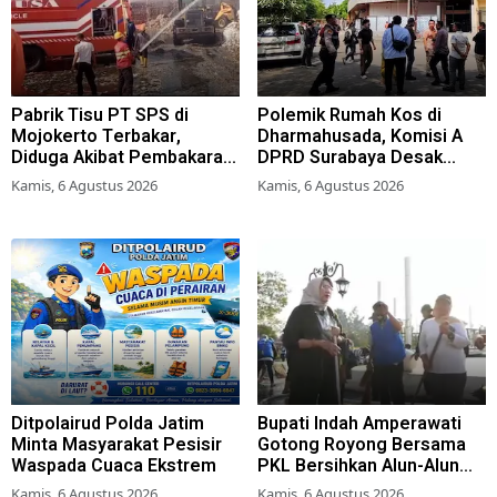
Pabrik Tisu PT SPS di
Polemik Rumah Kos di
Mojokerto Terbakar,
Dharmahusada, Komisi A
Diduga Akibat Pembakaran
DPRD Surabaya Desak
Lahan Tebu
Pemkot Terbitkan Perwali
Kamis, 6 Agustus 2026
Kamis, 6 Agustus 2026
Perda Hunian Layak
Ditpolairud Polda Jatim
Bupati Indah Amperawati
Minta Masyarakat Pesisir
Gotong Royong Bersama
Waspada Cuaca Ekstrem
PKL Bersihkan Alun-Alun
Lumajang
Kamis, 6 Agustus 2026
Kamis, 6 Agustus 2026