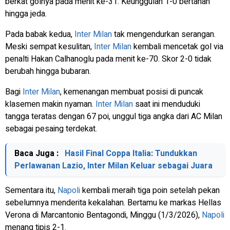
berkat golnya pada menit ke-31. Keunggulan 1-0 bertahan
hingga jeda.
Pada babak kedua,
Inter Milan
tak mengendurkan serangan.
Meski sempat kesulitan,
Inter Milan
kembali mencetak gol via
penalti Hakan Calhanoglu pada menit ke-70. Skor 2-0 tidak
berubah hingga bubaran.
Bagi
Inter Milan
, kemenangan membuat posisi di puncak
klasemen makin nyaman.
Inter Milan
saat ini menduduki
tangga teratas dengan 67 poi, unggul tiga angka dari AC Milan
sebagai pesaing terdekat.
Baca Juga :
Hasil Final Coppa Italia: Tundukkan
Perlawanan Lazio, Inter Milan Keluar sebagai Juara
Sementara itu,
Napoli
kembali meraih tiga poin setelah pekan
sebelumnya menderita kekalahan. Bertamu ke markas Hellas
Verona di Marcantonio Bentagondi, Minggu (1/3/2026),
Napoli
menang tipis 2-1.