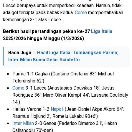
Lecce berupaya untuk memperkecil keadaan. Namun, tidak
ada gol tercipta pada babak kedua.
Como
mempertahankan
kemenangan 3-1 atas Lecce.
Berikut hasil pertandingan pekan ke-27
Liga Italia
2025/2026 hingga Minggu (1/3/2026)
Baca Juga :
Hasil Liga Italia: Tumbangkan Parma,
Inter Milan Kunci Gelar Scudetto
Parma 1-1 Cagliari (Gaetano Oristanio 83'; Michael
Folorunsho 62')
Como
3-1 Lecce (Anastasios Douvikas 18', Jesus
Rodriguez 36', Marc-Oliver Kempf 44'; Lassana Coulibaly
14')
Hellas Verona 1-2
Napoli
(Jean-Daniel Akpa Akpro 64';
Rasmus Hojlund 2', Romelu Lukaku 90+6')
Inter Milan
2-0 Genoa (Federico Dimarco 31', Hakan
Calhanoglu 70'-pen)