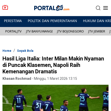
PERISTIWA
POLITIK DAN PEMERINTAHAN
HUKUM DAN KR
PORTALJTV
JTV BANYUWANGI
JTV BOJONEGORO
JTV JEMBER
Home
Sepak Bola
Hasil Liga Italia: Inter Milan Makin Nyaman
di Puncak Klasemen, Napoli Raih
Kemenangan Dramatis
Khasan Rochmad
-
Minggu, 1 Maret 2026 13:15