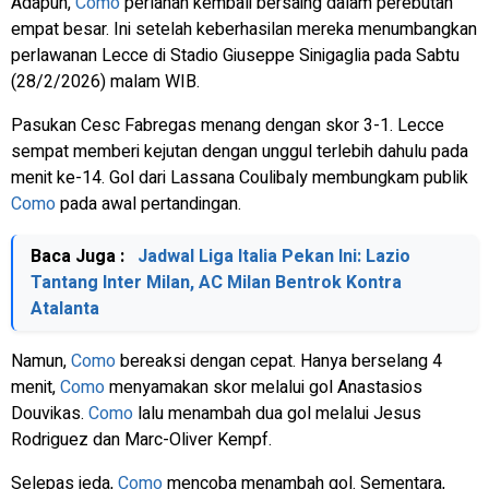
Adapun,
Como
perlahan kembali bersaing dalam perebutan
empat besar. Ini setelah keberhasilan mereka menumbangkan
perlawanan Lecce di Stadio Giuseppe Sinigaglia pada Sabtu
(28/2/2026) malam WIB.
Pasukan Cesc Fabregas menang dengan skor 3-1. Lecce
sempat memberi kejutan dengan unggul terlebih dahulu pada
menit ke-14. Gol dari Lassana Coulibaly membungkam publik
Como
pada awal pertandingan.
Baca Juga :
Jadwal Liga Italia Pekan Ini: Lazio
Tantang Inter Milan, AC Milan Bentrok Kontra
Atalanta
Namun,
Como
bereaksi dengan cepat. Hanya berselang 4
menit,
Como
menyamakan skor melalui gol Anastasios
Douvikas.
Como
lalu menambah dua gol melalui Jesus
Rodriguez dan Marc-Oliver Kempf.
Selepas jeda,
Como
mencoba menambah gol. Sementara,