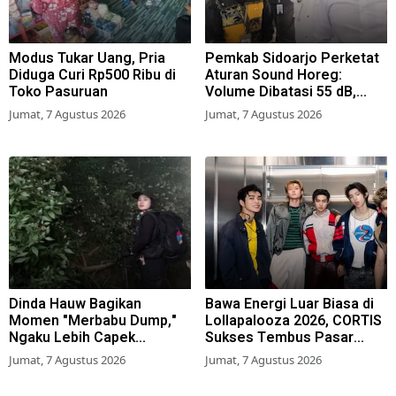
Modus Tukar Uang, Pria
Pemkab Sidoarjo Perketat
Diduga Curi Rp500 Ribu di
Aturan Sound Horeg:
Toko Pasuruan
Volume Dibatasi 55 dB,
Wajib Kantongi Izin
Jumat, 7 Agustus 2026
Jumat, 7 Agustus 2026
Dinda Hauw Bagikan
Bawa Energi Luar Biasa di
Momen "Merbabu Dump,"
Lollapalooza 2026, CORTIS
Ngaku Lebih Capek
Sukses Tembus Pasar
Dibanding Gunung Sumbing
Musik Global
Jumat, 7 Agustus 2026
Jumat, 7 Agustus 2026