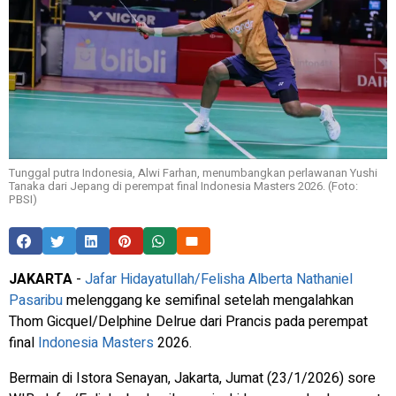
Tunggal putra Indonesia, Alwi Farhan, menumbangkan perlawanan Yushi
Tanaka dari Jepang di perempat final Indonesia Masters 2026. (Foto:
PBSI)
JAKARTA
-
Jafar Hidayatullah/Felisha Alberta Nathaniel
Pasaribu
melenggang ke semifinal setelah mengalahkan
Thom Gicquel/Delphine Delrue dari Prancis pada perempat
final
Indonesia Masters
2026.
Bermain di Istora Senayan, Jakarta, Jumat (23/1/2026) sore