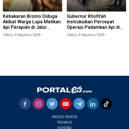
Kebakaran Bromo Diduga
Gubernur Khofifah
Akibat Warga Lupa Matikan
Instruksikan Percepat
Api Perapian di Jalur
Operasi Padamkan Api di
Tradisional
Wisata Bromo
Sabtu, 8 Agustus 2026
Sabtu, 8 Agustus 2026
INDEKS BERITA
REDAKSI
KONTAK