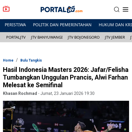
PERISTIWA
POLITIK DAN PEMERINTAHAN
HUKUM DAN KR
PORTALJTV
JTV BANYUWANGI
JTV BOJONEGORO
JTV JEMBER
Home
Bulu Tangkis
Hasil Indonesia Masters 2026: Jafar/Felisha
Tumbangkan Unggulan Prancis, Alwi Farhan
Melesat ke Semifinal
Khasan Rochmad
-
Jumat, 23 Januari 2026 19:30