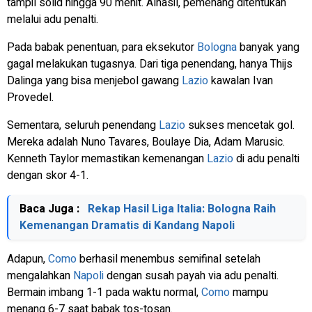
tampil solid hingga 90 menit. Alhasil, pemenang ditentukan
melalui adu penalti.
Pada babak penentuan, para eksekutor
Bologna
banyak yang
gagal melakukan tugasnya. Dari tiga penendang, hanya Thijs
Dalinga yang bisa menjebol gawang
Lazio
kawalan Ivan
Provedel.
Sementara, seluruh penendang
Lazio
sukses mencetak gol.
Mereka adalah Nuno Tavares, Boulaye Dia, Adam Marusic.
Kenneth Taylor memastikan kemenangan
Lazio
di adu penalti
dengan skor 4-1.
Baca Juga :
Rekap Hasil Liga Italia: Bologna Raih
Kemenangan Dramatis di Kandang Napoli
Adapun,
Como
berhasil menembus semifinal setelah
mengalahkan
Napoli
dengan susah payah via adu penalti.
Bermain imbang 1-1 pada waktu normal,
Como
mampu
menang 6-7 saat babak tos-tosan.