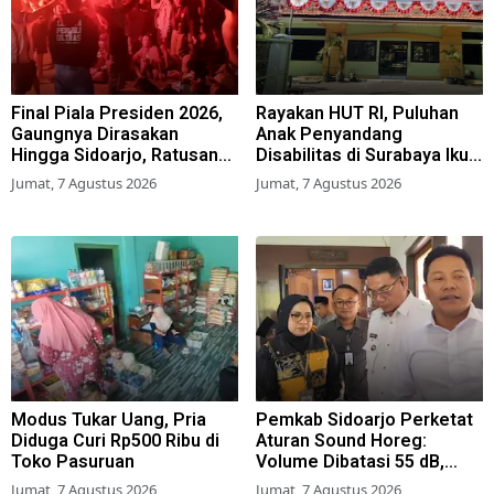
Final Piala Presiden 2026,
Rayakan HUT RI, Puluhan
Gaungnya Dirasakan
Anak Penyandang
Hingga Sidoarjo, Ratusan
Disabilitas di Surabaya Ikuti
Suporter Nobar Gratis
Beragam Lomba
Jumat, 7 Agustus 2026
Jumat, 7 Agustus 2026
Modus Tukar Uang, Pria
Pemkab Sidoarjo Perketat
Diduga Curi Rp500 Ribu di
Aturan Sound Horeg:
Toko Pasuruan
Volume Dibatasi 55 dB,
Wajib Kantongi Izin
Jumat, 7 Agustus 2026
Jumat, 7 Agustus 2026