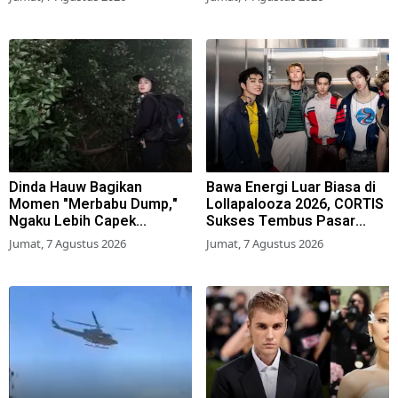
Dinda Hauw Bagikan
Bawa Energi Luar Biasa di
Momen "Merbabu Dump,"
Lollapalooza 2026, CORTIS
Ngaku Lebih Capek
Sukses Tembus Pasar
Dibanding Gunung Sumbing
Musik Global
Jumat, 7 Agustus 2026
Jumat, 7 Agustus 2026