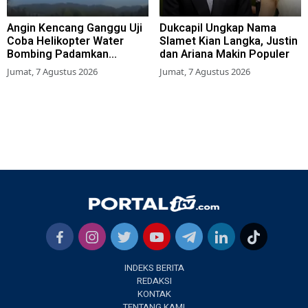
Angin Kencang Ganggu Uji
Dukcapil Ungkap Nama
Coba Helikopter Water
Slamet Kian Langka, Justin
Bombing Padamkan
dan Ariana Makin Populer
Kebakaran Bromo
Jumat, 7 Agustus 2026
Jumat, 7 Agustus 2026
INDEKS BERITA
REDAKSI
KONTAK
TENTANG KAMI