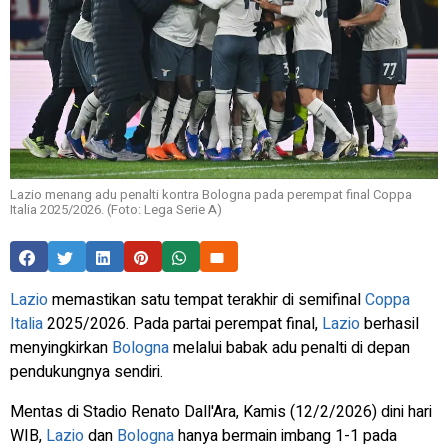
Lazio menang adu penalti kontra Bologna pada perempat final Coppa
Italia 2025/2026. (Foto: Lega Serie A)
Lazio
memastikan satu tempat terakhir di semifinal
Coppa
Italia
2025/2026. Pada partai perempat final,
Lazio
berhasil
menyingkirkan
Bologna
melalui babak adu penalti di depan
pendukungnya sendiri.
Mentas di Stadio Renato Dall'Ara, Kamis (12/2/2026) dini hari
WIB,
Lazio
dan
Bologna
hanya bermain imbang 1-1 pada