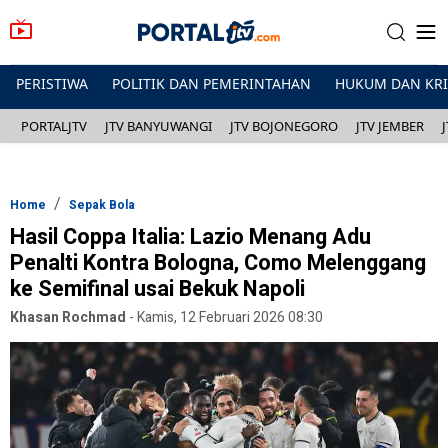
PERISTIWA
POLITIK DAN PEMERINTAHAN
HUKUM DAN KR
PORTALJTV
JTV BANYUWANGI
JTV BOJONEGORO
JTV JEMBER
Home
Sepak Bola
Hasil Coppa Italia: Lazio Menang Adu
Penalti Kontra Bologna, Como Melenggang
ke Semifinal usai Bekuk Napoli
Khasan Rochmad
-
Kamis, 12 Februari 2026 08:30