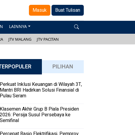
Masuk
Buat Tulisan
AN
LAINNYA
RA
JTV MALANG
JTV PACITAN
TERPOPULER
PILIHAN
Perkuat Inklusi Keuangan di Wilayah 3T,
Mantri BRI Hadirkan Solusi Finansial di
Pulau Seram
Klasemen Akhir Grup B Piala Presiden
2026: Persija Susul Persebaya ke
Semifinal
Percepat Rasio Elektrifikasi, Pemprov