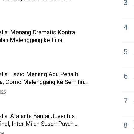
3
4
alia: Menang Dramatis Kontra
ilan Melenggang ke Final
5
alia: Lazio Menang Adu Penalti
6
a, Como Melenggang ke Semifinal
oli
2026
7
alia: Atalanta Bantai Juventus
inal, Inter Milan Susah Payah
8
no