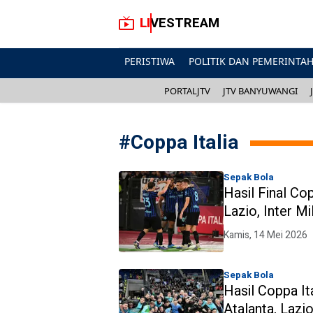
LIVESTREAM
PERISTIWA
POLITIK DAN PEMERINTA
PORTALJTV
JTV BANYUWANGI
#
Coppa Italia
Sepak Bola
Hasil Final Co
Lazio, Inter M
Kamis, 14 Mei 2026
Sepak Bola
Hasil Coppa It
Atalanta, Lazio