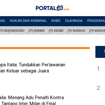
HAN
HUKUM DAN KRIMINAL
EKBIS
OLAHRAGA
PENDIDIK
JTV BOJONEGORO
JTV JEMBER
JTV KEDIRI
JTV MADIUN
JTV MADU
ppa Italia: Tundukkan Perlawanan
1
ilan Keluar sebagai Juara
2
alia: Menang Adu Penalti Kontra
 Tantang Inter Milan di Final