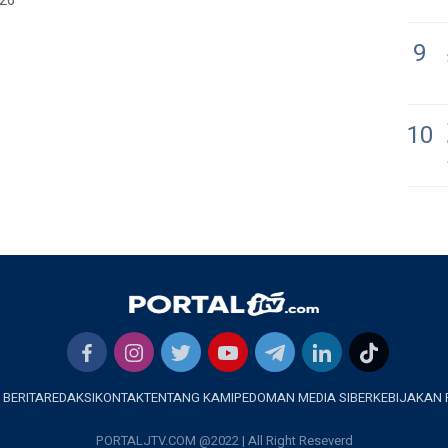
026
9
10
 BERITA
REDAKSI
KONTAK
TENTANG KAMI
PEDOMAN MEDIA SIBER
KEBIJAKAN 
PORTALJTV.COM @2022 | All Right Reseverd