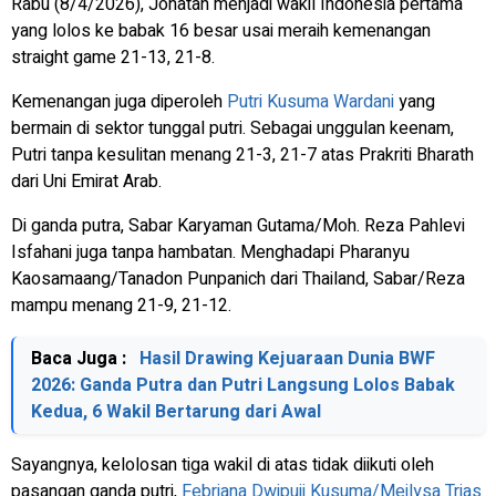
Rabu (8/4/2026), Jonatan menjadi wakil Indonesia pertama
yang lolos ke babak 16 besar usai meraih kemenangan
straight game
21-13, 21-8.
Kemenangan juga diperoleh
Putri Kusuma Wardani
yang
bermain di sektor tunggal putri. Sebagai unggulan keenam,
Putri tanpa kesulitan menang 21-3, 21-7 atas Prakriti Bharath
dari Uni Emirat Arab.
Di ganda putra, Sabar Karyaman Gutama/Moh. Reza Pahlevi
Isfahani juga tanpa hambatan. Menghadapi Pharanyu
Kaosamaang/Tanadon Punpanich dari Thailand, Sabar/Reza
mampu menang 21-9, 21-12.
Baca Juga :
Hasil Drawing Kejuaraan Dunia BWF
2026: Ganda Putra dan Putri Langsung Lolos Babak
Kedua, 6 Wakil Bertarung dari Awal
Sayangnya, kelolosan tiga wakil di atas tidak diikuti oleh
pasangan ganda putri,
Febriana Dwipuji Kusuma/Meilysa Trias