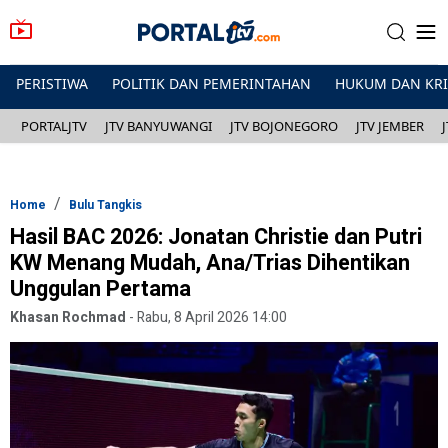
PERISTIWA
POLITIK DAN PEMERINTAHAN
HUKUM DAN KR
PORTALJTV
JTV BANYUWANGI
JTV BOJONEGORO
JTV JEMBER
Home
Bulu Tangkis
Hasil BAC 2026: Jonatan Christie dan Putri
KW Menang Mudah, Ana/Trias Dihentikan
Unggulan Pertama
Khasan Rochmad
-
Rabu, 8 April 2026 14:00