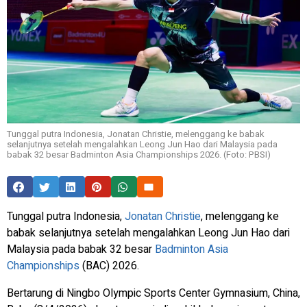
Tunggal putra Indonesia, Jonatan Christie, melenggang ke babak
selanjutnya setelah mengalahkan Leong Jun Hao dari Malaysia pada
babak 32 besar Badminton Asia Championships 2026. (Foto: PBSI)
Tunggal putra Indonesia,
Jonatan Christie
, melenggang ke
babak selanjutnya setelah mengalahkan Leong Jun Hao dari
Malaysia pada babak 32 besar
Badminton Asia
Championships
(BAC) 2026.
Bertarung di Ningbo Olympic Sports Center Gymnasium, China,