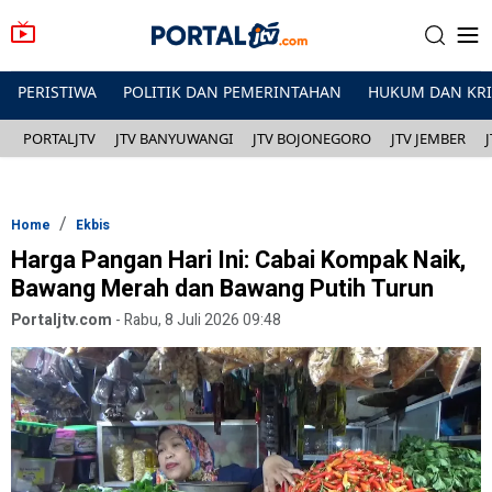
PERISTIWA
POLITIK DAN PEMERINTAHAN
HUKUM DAN KR
PORTALJTV
JTV BANYUWANGI
JTV BOJONEGORO
JTV JEMBER
Home
Ekbis
Harga Pangan Hari Ini: Cabai Kompak Naik,
Bawang Merah dan Bawang Putih Turun
Portaljtv.com
-
Rabu, 8 Juli 2026 09:48