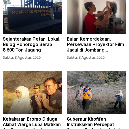
Sejahterakan Petani Lokal,
Bulan Kemerdekaan,
Bulog Ponorogo Serap
Persewaan Proyektor Film
8.600 Ton Jagung
Jadul di Jombang
Meningkat
Sabtu, 8 Agustus 2026
Sabtu, 8 Agustus 2026
Kebakaran Bromo Diduga
Gubernur Khofifah
Akibat Warga Lupa Matikan
Instruksikan Percepat