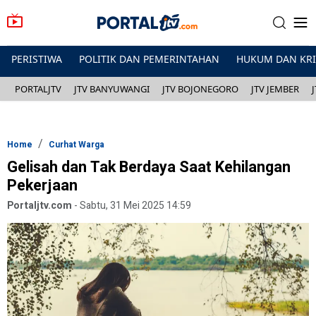
PERISTIWA
POLITIK DAN PEMERINTAHAN
HUKUM DAN KR
PORTALJTV
JTV BANYUWANGI
JTV BOJONEGORO
JTV JEMBER
Home
Curhat Warga
Gelisah dan Tak Berdaya Saat Kehilangan
Pekerjaan
Portaljtv.com
-
Sabtu, 31 Mei 2025 14:59