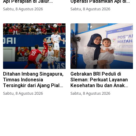
Api Perapian di Jalur
Operasi Padamkan Api di
Tradisional
Wisata Bromo
Sabtu, 8 Agustus 2026
Sabtu, 8 Agustus 2026
Ditahan Imbang Singapura,
Gebrakan BRI Peduli di
Timnas Indonesia
Sleman: Perkuat Layanan
Tersingkir dari Ajang Piala
Kesehatan Ibu dan Anak
AFF 2026
Lewat Program Desa
Sabtu, 8 Agustus 2026
Sabtu, 8 Agustus 2026
Brilian 1000 HPK