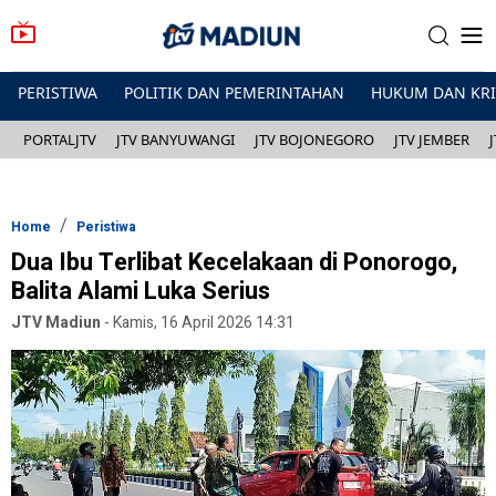
PERISTIWA
POLITIK DAN PEMERINTAHAN
HUKUM DAN KR
PORTALJTV
JTV BANYUWANGI
JTV BOJONEGORO
JTV JEMBER
Home
Peristiwa
Dua Ibu Terlibat Kecelakaan di Ponorogo,
Balita Alami Luka Serius
JTV Madiun
-
Kamis, 16 April 2026 14:31