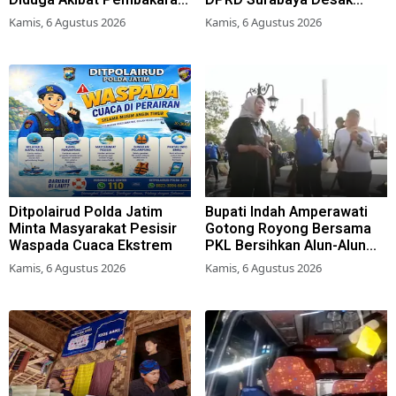
Lahan Tebu
Pemkot Terbitkan Perwali
Kamis, 6 Agustus 2026
Kamis, 6 Agustus 2026
Perda Hunian Layak
Ditpolairud Polda Jatim
Bupati Indah Amperawati
Minta Masyarakat Pesisir
Gotong Royong Bersama
Waspada Cuaca Ekstrem
PKL Bersihkan Alun-Alun
Lumajang
Kamis, 6 Agustus 2026
Kamis, 6 Agustus 2026