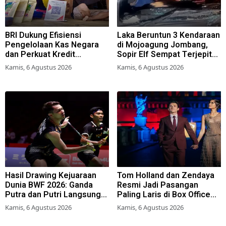
BRI Dukung Efisiensi
Laka Beruntun 3 Kendaraan
Pengelolaan Kas Negara
di Mojoagung Jombang,
dan Perkuat Kredit
Sopir Elf Sempat Terjepit
Berkualitas demi Dongkrak
Kemudi
Kamis, 6 Agustus 2026
Kamis, 6 Agustus 2026
Sektor Riil
Hasil Drawing Kejuaraan
Tom Holland dan Zendaya
Dunia BWF 2026: Ganda
Resmi Jadi Pasangan
Putra dan Putri Langsung
Paling Laris di Box Office
Lolos Babak Kedua, 6 Wakil
2026
Kamis, 6 Agustus 2026
Kamis, 6 Agustus 2026
Bertarung dari Awal