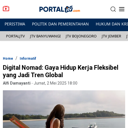
PERISTIWA
POLITIK DAN PEMERINTAHAN
HUKUM DAN KR
PORTALJTV
JTV BANYUWANGI
JTV BOJONEGORO
JTV JEMBER
Home
Informatif
Digital Nomad: Gaya Hidup Kerja Fleksibel
yang Jadi Tren Global
Alfi Damayanti
-
Jumat, 2 Mei 2025 18:00