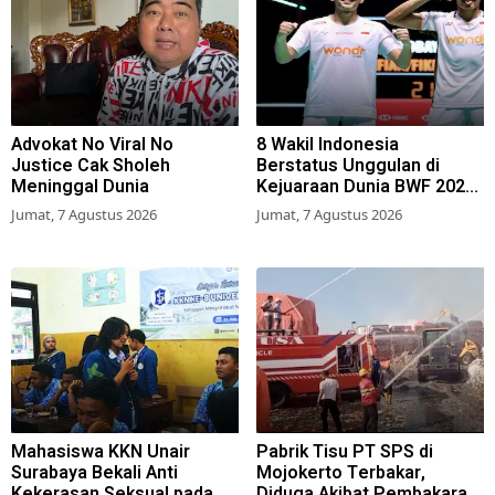
Advokat No Viral No
8 Wakil Indonesia
Justice Cak Sholeh
Berstatus Unggulan di
Meninggal Dunia
Kejuaraan Dunia BWF 2026,
Kans Juara Terbuka Lebar
Jumat, 7 Agustus 2026
Jumat, 7 Agustus 2026
Mahasiswa KKN Unair
Pabrik Tisu PT SPS di
Surabaya Bekali Anti
Mojokerto Terbakar,
Kekerasan Seksual pada
Diduga Akibat Pembakaran