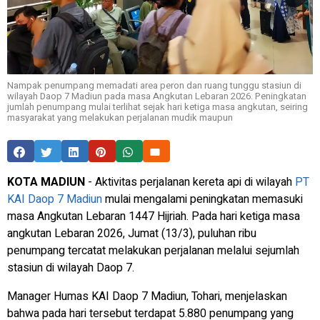
Nampak penumpang memadati area peron dan ruang tunggu stasiun di
wilayah Daop 7 Madiun pada masa Angkutan Lebaran 2026. Peningkatan
jumlah penumpang mulai terlihat sejak hari ketiga masa angkutan, seiring
masyarakat yang melakukan perjalanan mudik maupun
KOTA MADIUN
- Aktivitas perjalanan kereta api di wilayah
PT
KAI Daop 7 Madiun
mulai mengalami peningkatan memasuki
masa Angkutan Lebaran 1447 Hijriah. Pada hari ketiga masa
angkutan Lebaran 2026, Jumat (13/3), puluhan ribu
penumpang tercatat melakukan perjalanan melalui sejumlah
stasiun di wilayah Daop 7.
Manager Humas KAI Daop 7 Madiun, Tohari, menjelaskan
bahwa pada hari tersebut terdapat 5.880 penumpang yang