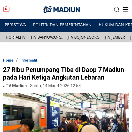
PERISTIWA
POLITIK DAN PEMERINTAHAN
HUKUM DAN KR
PORTALJTV
JTV BANYUWANGI
JTV BOJONEGORO
JTV JEMBER
Home
Informatif
27 Ribu Penumpang Tiba di Daop 7 Madiun
pada Hari Ketiga Angkutan Lebaran
JTV Madiun
-
Sabtu, 14 Maret 2026 12:53