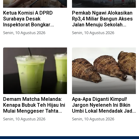
Ketua Komisi A DPRD
Pemkab Ngawi Alokasikan
Surabaya Desak
Rp3,4 Miliar Bangun Akses
Inspektorat Bongkar
Jalan Menuju Sekolah
Jaringan Penipuan Loker
Rakyat Terintegrasi
Senin, 10 Agustus 2026
Senin, 10 Agustus 2026
Pemkot
Demam Matcha Melanda:
Apa-Apa Diganti Kimpul!
Kenapa Bubuk Teh Hijau Ini
Jargon Nyeleneh Ini Bikin
Mulai Menggeser Tahta
Umbi Lokal Mendadak Jadi
Kopi?
Bintang Medsos
Senin, 10 Agustus 2026
Senin, 10 Agustus 2026