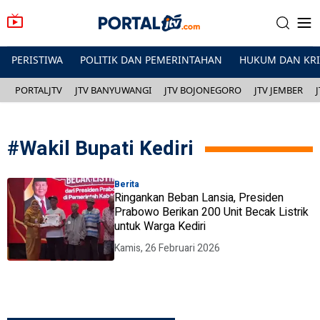
PERISTIWA
POLITIK DAN PEMERINTAHAN
HUKUM DAN KR
PORTALJTV
JTV BANYUWANGI
JTV BOJONEGORO
JTV JEMBER
#
Wakil Bupati Kediri
Berita
Ringankan Beban Lansia, Presiden
Prabowo Berikan 200 Unit Becak Listrik
untuk Warga Kediri
Kamis, 26 Februari 2026