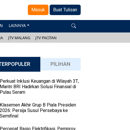
Masuk
Buat Tulisan
AN
LAINNYA
RA
JTV MALANG
JTV PACITAN
TERPOPULER
PILIHAN
Perkuat Inklusi Keuangan di Wilayah 3T,
Mantri BRI Hadirkan Solusi Finansial di
Pulau Seram
Klasemen Akhir Grup B Piala Presiden
2026: Persija Susul Persebaya ke
Semifinal
Percepat Rasio Elektrifikasi, Pemprov