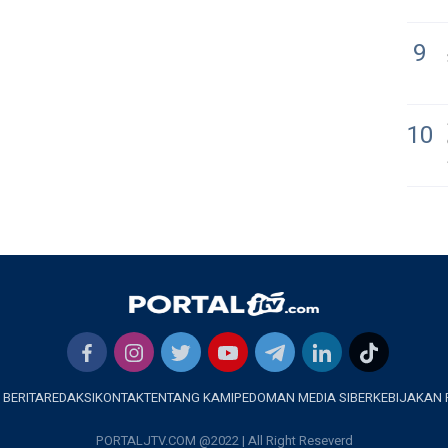
9
10
 BERITA
REDAKSI
KONTAK
TENTANG KAMI
PEDOMAN MEDIA SIBER
KEBIJAKAN 
PORTALJTV.COM @2022 | All Right Reseverd