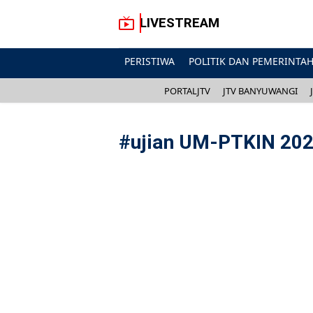
LIVESTREAM
PERISTIWA
POLITIK DAN PEMERINTA
PORTALJTV
JTV BANYUWANGI
#
ujian UM-PTKIN 20