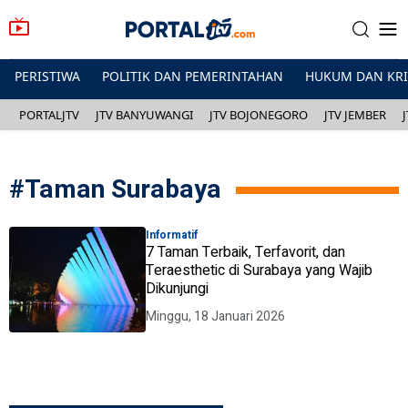
PERISTIWA
POLITIK DAN PEMERINTAHAN
HUKUM DAN KR
PORTALJTV
JTV BANYUWANGI
JTV BOJONEGORO
JTV JEMBER
#
Taman Surabaya
Informatif
7 Taman Terbaik, Terfavorit, dan
Teraesthetic di Surabaya yang Wajib
Dikunjungi
Minggu, 18 Januari 2026