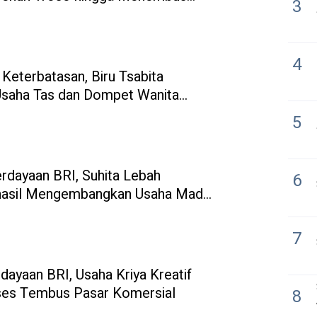
3
Berkat Pemberdayaan Rumah
4
 Keterbatasan, Biru Tsabita
saha Tas dan Dompet Wanita
erdayaan BRI
5
rdayaan BRI, Suhita Lebah
6
rhasil Mengembangkan Usaha Madu
 Berbasis Komunitas
7
ayaan BRI, Usaha Kriya Kreatif
ses Tembus Pasar Komersial
8