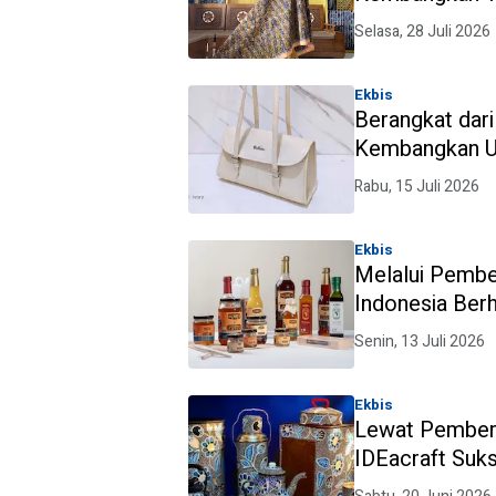
Pasar Global 
Selasa, 28 Juli 2026
BUMN BRI
Ekbis
Berangkat dari
Kembangkan U
Bersama Pemb
Rabu, 15 Juli 2026
Ekbis
Melalui Pembe
Indonesia Be
Berkelanjutan
Senin, 13 Juli 2026
Ekbis
Lewat Pemberd
IDEacraft Suk