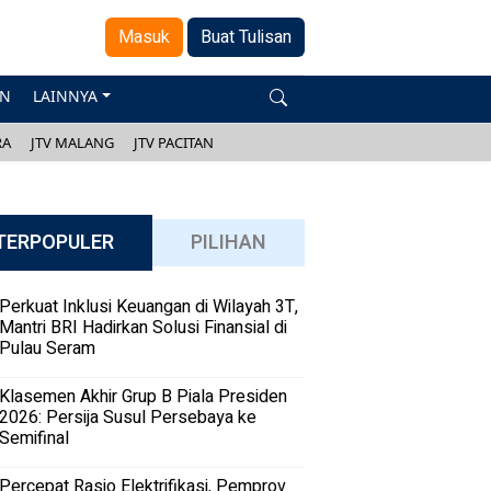
Masuk
Buat Tulisan
AN
LAINNYA
RA
JTV MALANG
JTV PACITAN
TERPOPULER
PILIHAN
Perkuat Inklusi Keuangan di Wilayah 3T,
Mantri BRI Hadirkan Solusi Finansial di
Pulau Seram
Klasemen Akhir Grup B Piala Presiden
2026: Persija Susul Persebaya ke
Semifinal
Percepat Rasio Elektrifikasi, Pemprov