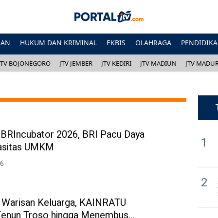
HAN
HUKUM DAN KRIMINAL
EKBIS
OLAHRAGA
PENDIDIK
JTV BOJONEGORO
JTV JEMBER
JTV KEDIRI
JTV MADIUN
JTV MADU
f BRIncubator 2026, BRI Pacu Daya
1
pasitas UMKM
26
2
i Warisan Keluarga, KAINRATU
enun Troso hingga Menembus