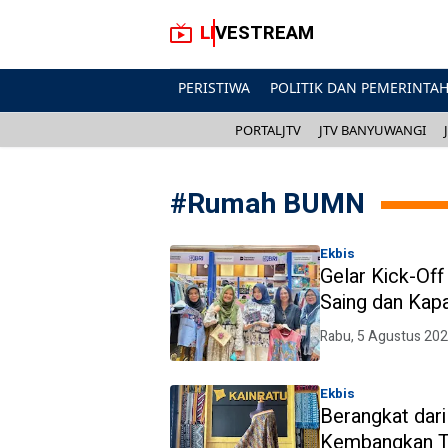
LIVESTREAM
PERISTIWA
POLITIK DAN PEMERINTA
PORTALJTV
JTV BANYUWANGI
#
Rumah BUMN
Ekbis
Gelar Kick-Of
Saing dan Ka
Rabu, 5 Agustus 20
Ekbis
Berangkat dar
Kembangkan T