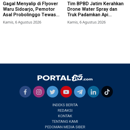
Gagal Menyalip di Flyover
Tim BPBD Jatim Kerahkan
Waru Sidoarjo, Pemotor
Drone Water Spray dan
Asal Probolinggo Tewas
Truk Padamkan Api
Tertabrak
Karhutla di Gunung Bromo
Kamis, 6 Agustus 2026
Kamis, 6 Agustus 2026
INDEKS BERITA
REDAKSI
KONTAK
TENTANG KAMI
PEDOMAN MEDIA SIBER