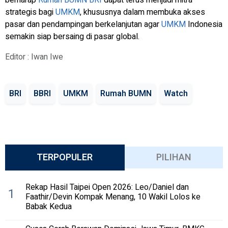
berharap
Rumah BUMN
BRI
dapat terus menjadi mitra
strategis bagi
UMKM
, khususnya dalam membuka akses
pasar dan pendampingan berkelanjutan agar
UMKM
Indonesia
semakin siap bersaing di pasar global.
Editor : Iwan Iwe
BRI
BBRI
UMKM
Rumah BUMN
Watch
TERPOPULER
PILIHAN
Rekap Hasil Taipei Open 2026: Leo/Daniel dan
1
Faathir/Devin Kompak Menang, 10 Wakil Lolos ke
Babak Kedua