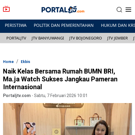
PERISTIWA
POLITIK DAN PEMERINTAHAN
HUKUM DAN KR
PORTALJTV
JTV BANYUWANGI
JTV BOJONEGORO
JTV JEMBER
Home
Ekbis
Naik Kelas Bersama Rumah BUMN BRI,
Ma.ja Watch Sukses Jangkau Pameran
Internasional
Portaljtv.com
-
Sabtu, 7 Februari 2026 10:01