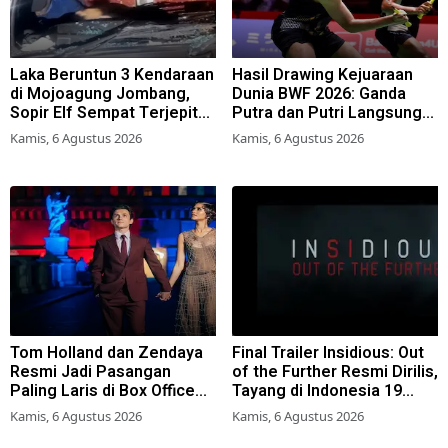
Laka Beruntun 3 Kendaraan
Hasil Drawing Kejuaraan
di Mojoagung Jombang,
Dunia BWF 2026: Ganda
Sopir Elf Sempat Terjepit
Putra dan Putri Langsung
Kemudi
Lolos Babak Kedua, 6 Wakil
Kamis, 6 Agustus 2026
Kamis, 6 Agustus 2026
Bertarung dari Awal
Tom Holland dan Zendaya
Final Trailer Insidious: Out
Resmi Jadi Pasangan
of the Further Resmi Dirilis,
Paling Laris di Box Office
Tayang di Indonesia 19
2026
Agustus 2026
Kamis, 6 Agustus 2026
Kamis, 6 Agustus 2026