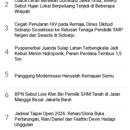
Cuaca Cerah Berawan Dominasi Jawa Timur, BMKG
2
Sebut Hujan Lokal Berpeluang Terjadi di Beberapa
Wilayah
Cegah Penularan HIV pada Remaja, Dinas Dikbud
3
Sidoarjo Sosialisasi ke Ratusan Tenaga Pendidik SMP
Negeri dan Swasta di Sidoarjo
Puspenerbal Juanda Sulap Lahan Terbengkalai Jadi
4
Kebun Melon Hidroponik, Panen Perdana Tembus 1,5
Ton
5
Panggung Modernisasi Hanyalah Kemajuan Semu
6
BPN Sebut Lioe Khin Bin Pemilik SHM Tanah di Jalan
Mangga Besar Jakarta Barat
Jadwal Taipei Open 2026: Rehan/Gloria Buka
7
Pertarungan, Rian/Daniel dan Faathir/Devin Hadapi
Unggulan