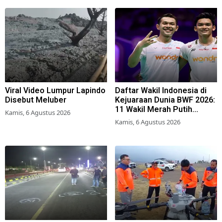
Viral Video Lumpur Lapindo
Daftar Wakil Indonesia di
Disebut Meluber
Kejuaraan Dunia BWF 2026:
11 Wakil Merah Putih
Kamis, 6 Agustus 2026
Berjuang Naik Podium
Kamis, 6 Agustus 2026
Tertinggi