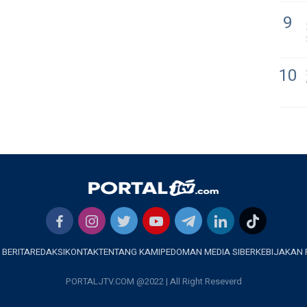
9
10
 BERITA
REDAKSI
KONTAK
TENTANG KAMI
PEDOMAN MEDIA SIBER
KEBIJAKAN 
PORTALJTV.COM @2022 | All Right Reseverd