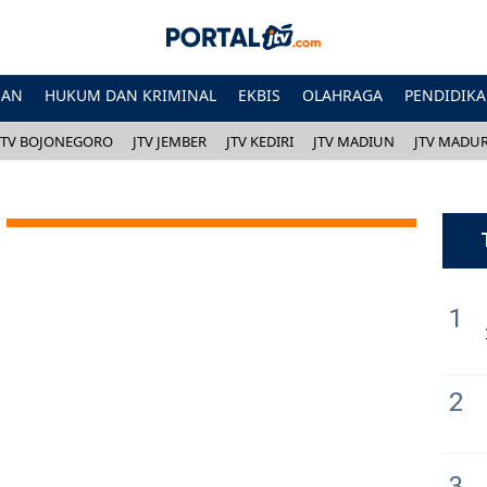
HAN
HUKUM DAN KRIMINAL
EKBIS
OLAHRAGA
PENDIDIK
JTV BOJONEGORO
JTV JEMBER
JTV KEDIRI
JTV MADIUN
JTV MADU
1
2
3