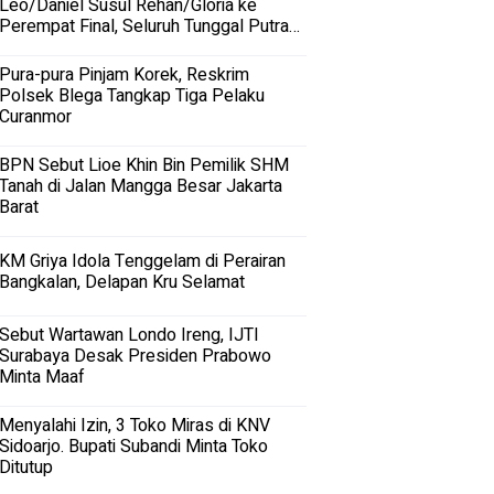
Leo/Daniel Susul Rehan/Gloria ke
Perempat Final, Seluruh Tunggal Putra
Terhenti
Pura-pura Pinjam Korek, Reskrim
Polsek Blega Tangkap Tiga Pelaku
Curanmor
BPN Sebut Lioe Khin Bin Pemilik SHM
Tanah di Jalan Mangga Besar Jakarta
Barat
KM Griya Idola Tenggelam di Perairan
Bangkalan, Delapan Kru Selamat
Sebut Wartawan Londo Ireng, IJTI
Surabaya Desak Presiden Prabowo
Minta Maaf
Menyalahi Izin, 3 Toko Miras di KNV
Sidoarjo. Bupati Subandi Minta Toko
Ditutup