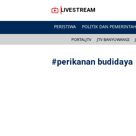
LIVESTREAM
PERISTIWA
POLITIK DAN PEMERINTA
PORTALJTV
JTV BANYUWANGI
#
perikanan budidaya