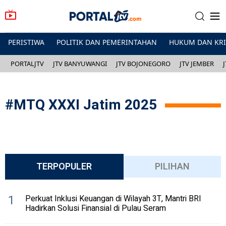
PERISTIWA
POLITIK DAN PEMERINTAHAN
HUKUM DAN KR
PORTALJTV
JTV BANYUWANGI
JTV BOJONEGORO
JTV JEMBER
#
MTQ XXXI Jatim 2025
TERPOPULER
PILIHAN
1
Perkuat Inklusi Keuangan di Wilayah 3T, Mantri BRI
Hadirkan Solusi Finansial di Pulau Seram