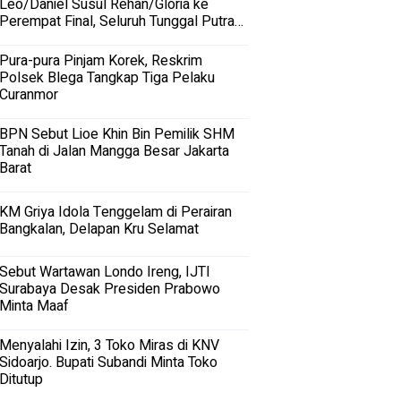
Leo/Daniel Susul Rehan/Gloria ke
Perempat Final, Seluruh Tunggal Putra
Terhenti
Pura-pura Pinjam Korek, Reskrim
Polsek Blega Tangkap Tiga Pelaku
Curanmor
BPN Sebut Lioe Khin Bin Pemilik SHM
Tanah di Jalan Mangga Besar Jakarta
Barat
KM Griya Idola Tenggelam di Perairan
Bangkalan, Delapan Kru Selamat
Sebut Wartawan Londo Ireng, IJTI
Surabaya Desak Presiden Prabowo
Minta Maaf
Menyalahi Izin, 3 Toko Miras di KNV
Sidoarjo. Bupati Subandi Minta Toko
Ditutup