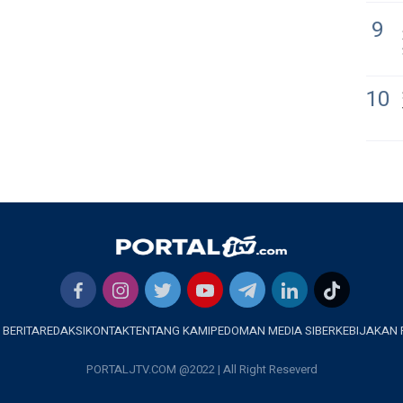
9
10
 BERITA
REDAKSI
KONTAK
TENTANG KAMI
PEDOMAN MEDIA SIBER
KEBIJAKAN 
PORTALJTV.COM @2022 | All Right Reseverd