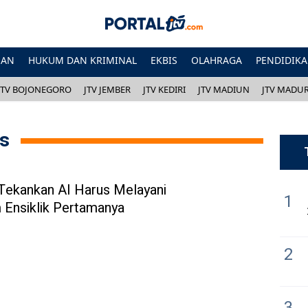
HAN
HUKUM DAN KRIMINAL
EKBIS
OLAHRAGA
PENDIDIK
JTV BOJONEGORO
JTV JEMBER
JTV KEDIRI
JTV MADIUN
JTV MADU
s
Tekankan AI Harus Melayani
1
 Ensiklik Pertamanya
2
3