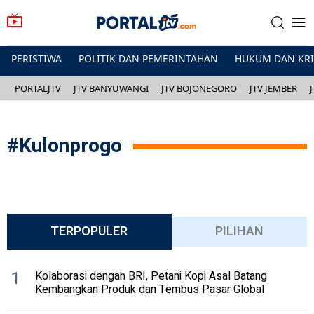
PERISTIWA
POLITIK DAN PEMERINTAHAN
HUKUM DAN KR
PORTALJTV
JTV BANYUWANGI
JTV BOJONEGORO
JTV JEMBER
#
Kulonprogo
TERPOPULER
PILIHAN
1
Kolaborasi dengan BRI, Petani Kopi Asal Batang
Kembangkan Produk dan Tembus Pasar Global