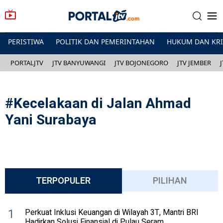
PERISTIWA
POLITIK DAN PEMERINTAHAN
HUKUM DAN KR
PORTALJTV
JTV BANYUWANGI
JTV BOJONEGORO
JTV JEMBER
#
Kecelakaan di Jalan Ahmad
Yani Surabaya
TERPOPULER
PILIHAN
1
Perkuat Inklusi Keuangan di Wilayah 3T, Mantri BRI
Hadirkan Solusi Finansial di Pulau Seram