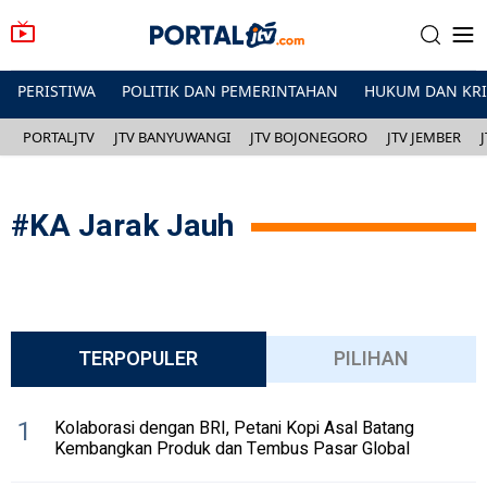
PERISTIWA
POLITIK DAN PEMERINTAHAN
HUKUM DAN KR
PORTALJTV
JTV BANYUWANGI
JTV BOJONEGORO
JTV JEMBER
#
KA Jarak Jauh
TERPOPULER
PILIHAN
1
Kolaborasi dengan BRI, Petani Kopi Asal Batang
Kembangkan Produk dan Tembus Pasar Global