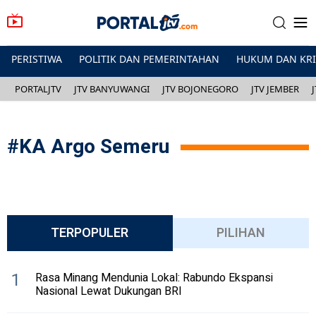
PERISTIWA
POLITIK DAN PEMERINTAHAN
HUKUM DAN KR
PORTALJTV
JTV BANYUWANGI
JTV BOJONEGORO
JTV JEMBER
#
KA Argo Semeru
TERPOPULER
PILIHAN
1
Rasa Minang Mendunia Lokal: Rabundo Ekspansi
Nasional Lewat Dukungan BRI