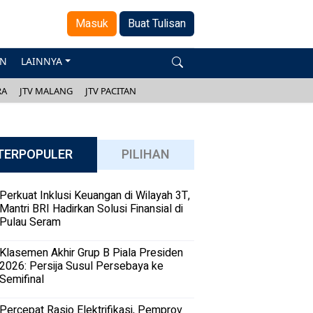
Masuk
Buat Tulisan
AN
LAINNYA
RA
JTV MALANG
JTV PACITAN
TERPOPULER
PILIHAN
Perkuat Inklusi Keuangan di Wilayah 3T,
Mantri BRI Hadirkan Solusi Finansial di
Pulau Seram
Klasemen Akhir Grup B Piala Presiden
2026: Persija Susul Persebaya ke
Semifinal
Percepat Rasio Elektrifikasi, Pemprov