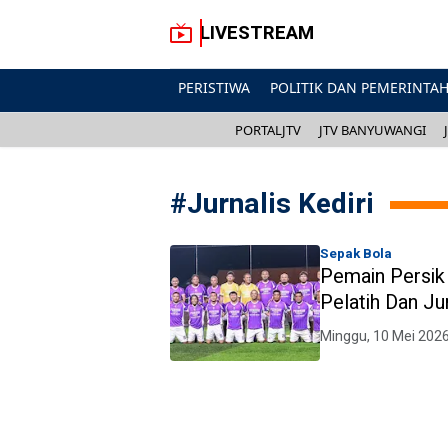
LIVESTREAM
PERISTIWA
POLITIK DAN PEMERINTA
PORTALJTV
JTV BANYUWANGI
#
Jurnalis Kediri
Sepak Bola
Pemain Persik
Pelatih Dan Jur
Minggu, 10 Mei 202