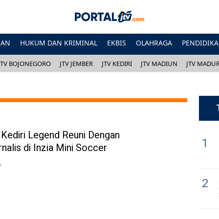
HAN
HUKUM DAN KRIMINAL
EKBIS
OLAHRAGA
PENDIDIK
JTV BOJONEGORO
JTV JEMBER
JTV KEDIRI
JTV MADIUN
JTV MADU
 Kediri Legend Reuni Dengan
1
nalis di Inzia Mini Soccer
6
2