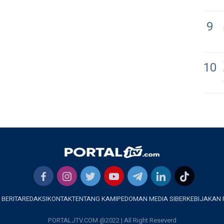
9
10
 BERITA
REDAKSI
KONTAK
TENTANG KAMI
PEDOMAN MEDIA SIBER
KEBIJAKAN 
PORTALJTV.COM @2022 | All Right Reseverd