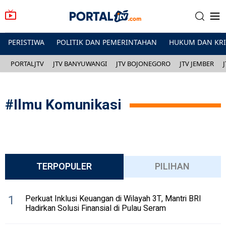
PERISTIWA
POLITIK DAN PEMERINTAHAN
HUKUM DAN KR
PORTALJTV
JTV BANYUWANGI
JTV BOJONEGORO
JTV JEMBER
#
Ilmu Komunikasi
TERPOPULER
PILIHAN
1
Perkuat Inklusi Keuangan di Wilayah 3T, Mantri BRI
Hadirkan Solusi Finansial di Pulau Seram