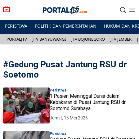
PERISTIWA
POLITIK DAN PEMERINTAHAN
HUKUM DAN KR
PORTALJTV
JTV BANYUWANGI
JTV BOJONEGORO
JTV JEMBER
#
Gedung Pusat Jantung RSU dr
Soetomo
Peristiwa
1 Pasien Meninggal Dunia dalam
Kebakaran di Pusat Jantung RSU dr
Soetomo Surabaya
Jumat, 15 Mei 2026
Peristiwa