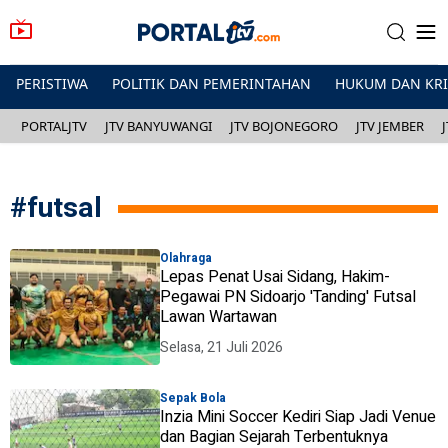
PERISTIWA
POLITIK DAN PEMERINTAHAN
HUKUM DAN KR
PORTALJTV
JTV BANYUWANGI
JTV BOJONEGORO
JTV JEMBER
#
futsal
Olahraga
Lepas Penat Usai Sidang, Hakim-
Pegawai PN Sidoarjo 'Tanding' Futsal
Lawan Wartawan
Selasa, 21 Juli 2026
Sepak Bola
Inzia Mini Soccer Kediri Siap Jadi Venue
dan Bagian Sejarah Terbentuknya