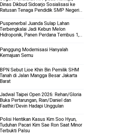
Dinas Dikbud Sidoarjo Sosialisasi ke
Ratusan Tenaga Pendidik SMP Negeri
dan Swasta di Sidoarjo
Puspenerbal Juanda Sulap Lahan
Terbengkalai Jadi Kebun Melon
Hidroponik, Panen Perdana Tembus 1,5
Ton
Panggung Modernisasi Hanyalah
Kemajuan Semu
BPN Sebut Lioe Khin Bin Pemilik SHM
Tanah di Jalan Mangga Besar Jakarta
Barat
Jadwal Taipei Open 2026: Rehan/Gloria
Buka Pertarungan, Rian/Daniel dan
Faathir/Devin Hadapi Unggulan
Polisi Hentikan Kasus Kim Soo Hyun,
Tuduhan Pacari Kim Sae Ron Saat Minor
Terbukti Palsu