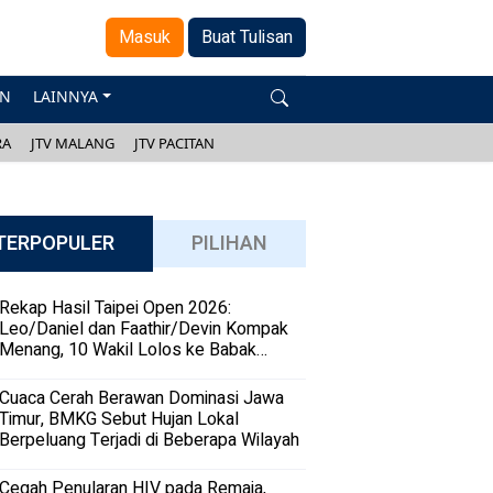
Masuk
Buat Tulisan
AN
LAINNYA
RA
JTV MALANG
JTV PACITAN
TERPOPULER
PILIHAN
Rekap Hasil Taipei Open 2026:
Leo/Daniel dan Faathir/Devin Kompak
Menang, 10 Wakil Lolos ke Babak
Kedua
Cuaca Cerah Berawan Dominasi Jawa
Timur, BMKG Sebut Hujan Lokal
Berpeluang Terjadi di Beberapa Wilayah
Cegah Penularan HIV pada Remaja,