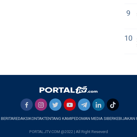
9
10
 BERITA
REDAKSI
KONTAK
TENTANG KAMI
PEDOMAN MEDIA SIBER
KEBIJAKAN 
PORTALJTV.COM @2022 | All Right Reseverd