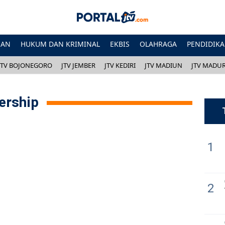
HAN
HUKUM DAN KRIMINAL
EKBIS
OLAHRAGA
PENDIDIK
JTV BOJONEGORO
JTV JEMBER
JTV KEDIRI
JTV MADIUN
JTV MADU
ership
1
2