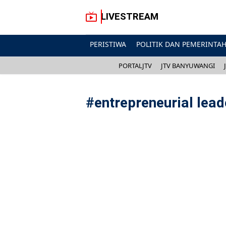
LIVESTREAM
PERISTIWA
POLITIK DAN PEMERINTA
PORTALJTV
JTV BANYUWANGI
#
entrepreneurial lead