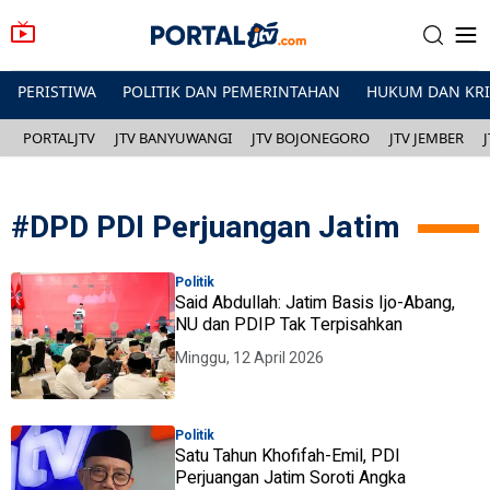
PERISTIWA
POLITIK DAN PEMERINTAHAN
HUKUM DAN KR
PORTALJTV
JTV BANYUWANGI
JTV BOJONEGORO
JTV JEMBER
#
DPD PDI Perjuangan Jatim
Politik
Said Abdullah: Jatim Basis Ijo-Abang,
NU dan PDIP Tak Terpisahkan
Minggu, 12 April 2026
Politik
Satu Tahun Khofifah-Emil, PDI
Perjuangan Jatim Soroti Angka