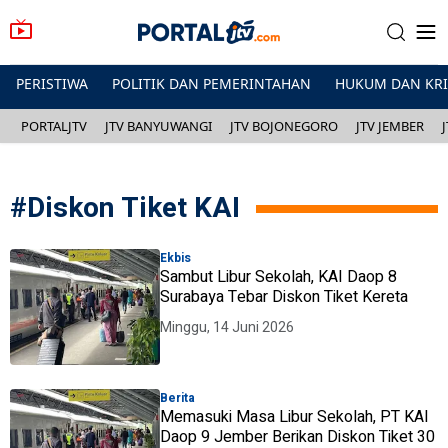
PERISTIWA
POLITIK DAN PEMERINTAHAN
HUKUM DAN KR
PORTALJTV
JTV BANYUWANGI
JTV BOJONEGORO
JTV JEMBER
#
Diskon Tiket KAI
Ekbis
Sambut Libur Sekolah, KAI Daop 8
Surabaya Tebar Diskon Tiket Kereta
Minggu, 14 Juni 2026
Berita
Memasuki Masa Libur Sekolah, PT KAI
Daop 9 Jember Berikan Diskon Tiket 30