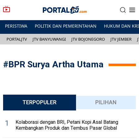
PERISTIWA
POLITIK DAN PEMERINTAHAN
HUKUM DAN KR
PORTALJTV
JTV BANYUWANGI
JTV BOJONEGORO
JTV JEMBER
#
BPR Surya Artha Utama
TERPOPULER
PILIHAN
1
Kolaborasi dengan BRI, Petani Kopi Asal Batang
Kembangkan Produk dan Tembus Pasar Global