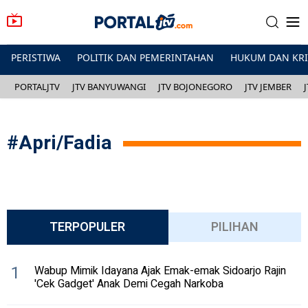
PERISTIWA
POLITIK DAN PEMERINTAHAN
HUKUM DAN KR
PORTALJTV
JTV BANYUWANGI
JTV BOJONEGORO
JTV JEMBER
#
Apri/Fadia
TERPOPULER
PILIHAN
1
Wabup Mimik Idayana Ajak Emak-emak Sidoarjo Rajin
'Cek Gadget' Anak Demi Cegah Narkoba