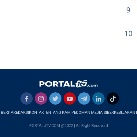
9
10
 BERITA
REDAKSI
KONTAK
TENTANG KAMI
PEDOMAN MEDIA SIBER
KEBIJAKAN 
PORTALJTV.COM @2022 | All Right Reseverd