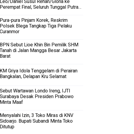
Leo/Daniel Susul Rehan/Gloria ke
Perempat Final, Seluruh Tunggal Putra
Terhenti
Pura-pura Pinjam Korek, Reskrim
Polsek Blega Tangkap Tiga Pelaku
Curanmor
BPN Sebut Lioe Khin Bin Pemilik SHM
Tanah di Jalan Mangga Besar Jakarta
Barat
KM Griya Idola Tenggelam di Perairan
Bangkalan, Delapan Kru Selamat
Sebut Wartawan Londo Ireng, IJTI
Surabaya Desak Presiden Prabowo
Minta Maaf
Menyalahi Izin, 3 Toko Miras di KNV
Sidoarjo. Bupati Subandi Minta Toko
Ditutup