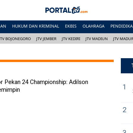
HAN
HUKUM DAN KRIMINAL
EKBIS
OLAHRAGA
PENDIDIK
JTV BOJONEGORO
JTV JEMBER
JTV KEDIRI
JTV MADIUN
JTV MADU
or Pekan 24 Championship: Adilson
1
emimpin
2
3