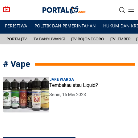
PERISTIWA
POLITIK DAN PEMERINTAHAN
HUKUM DAN KR
PORTALJTV
JTV BANYUWANGI
JTV BOJONEGORO
JTV JEMBER
#
Vape
JARE WARGA
Tembakau atau Liquid?
Senin, 15 Mei 2023