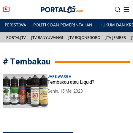
PERISTIWA
POLITIK DAN PEMERINTAHAN
HUKUM DAN KR
PORTALJTV
JTV BANYUWANGI
JTV BOJONEGORO
JTV JEMBER
#
Tembakau
JARE WARGA
Tembakau atau Liquid?
Senin, 15 Mei 2023