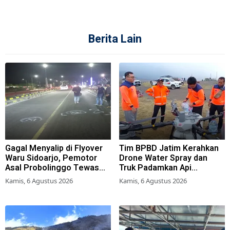
Berita Lain
Gagal Menyalip di Flyover
Tim BPBD Jatim Kerahkan
Waru Sidoarjo, Pemotor
Drone Water Spray dan
Asal Probolinggo Tewas
Truk Padamkan Api
Tertabrak
Karhutla di Gunung Bromo
Kamis, 6 Agustus 2026
Kamis, 6 Agustus 2026