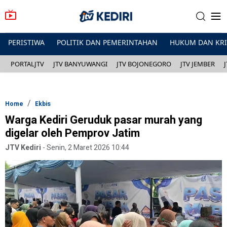
PERISTIWA
POLITIK DAN PEMERINTAHAN
HUKUM DAN KR
PORTALJTV
JTV BANYUWANGI
JTV BOJONEGORO
JTV JEMBER
Home
Ekbis
Warga Kediri Geruduk pasar murah yang
digelar oleh Pemprov Jatim
JTV Kediri
-
Senin, 2 Maret 2026 10:44