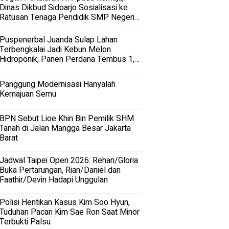
Dinas Dikbud Sidoarjo Sosialisasi ke
Ratusan Tenaga Pendidik SMP Negeri
dan Swasta di Sidoarjo
Puspenerbal Juanda Sulap Lahan
Terbengkalai Jadi Kebun Melon
Hidroponik, Panen Perdana Tembus 1,5
Ton
Panggung Modernisasi Hanyalah
Kemajuan Semu
BPN Sebut Lioe Khin Bin Pemilik SHM
Tanah di Jalan Mangga Besar Jakarta
Barat
Jadwal Taipei Open 2026: Rehan/Gloria
Buka Pertarungan, Rian/Daniel dan
Faathir/Devin Hadapi Unggulan
Polisi Hentikan Kasus Kim Soo Hyun,
Tuduhan Pacari Kim Sae Ron Saat Minor
Terbukti Palsu