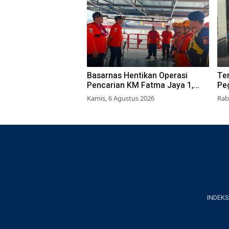
Basarnas Hentikan Operasi
Ter
Pencarian KM Fatma Jaya 1,
Pe
Lima ABK Masih Hilang
Dit
Kamis, 6 Agustus 2026
Rab
INDEKS