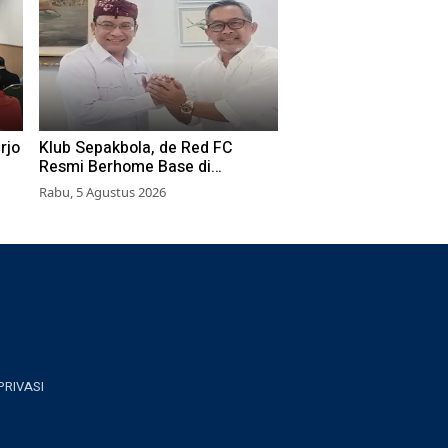
rjo
Klub Sepakbola, de Red FC
Resmi Berhome Base di
Surabaya, Pakai Stadion
Rabu, 5 Agustus 2026
Tambaksari
PRIVASI