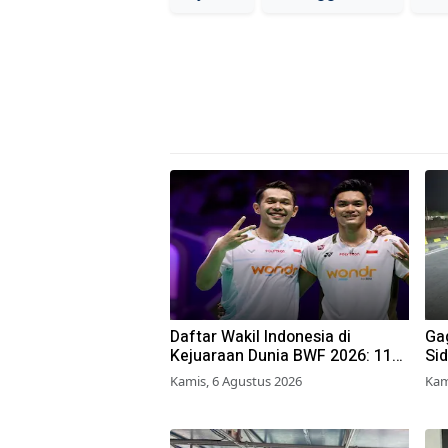
Daftar Wakil Indonesia di
Gag
Kejuaraan Dunia BWF 2026: 11
Sid
Wakil Merah Putih Berjuang Naik
Pr
Kamis, 6 Agustus 2026
Kam
Podium Tertinggi