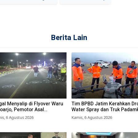
Berita Lain
al Menyalip di Flyover Waru
Tim BPBD Jatim Kerahkan Dr
oarjo, Pemotor Asal
Water Spray dan Truk Padam
obolinggo Tewas Tertabrak
Api Karhutla di Gunung Brom
is, 6 Agustus 2026
Kamis, 6 Agustus 2026