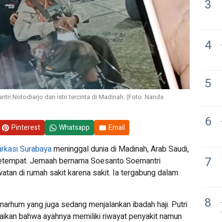
3
4
5
 Notodiarjo dan istri tercinta di Madinah. (Foto: Nanda
6
Pinterest
Whatsapp
Email
rkasi Surabaya
meninggal dunia di Madinah, Arab Saudi,
7
setempat. Jemaah bernama Soesanto Soemantri
watan di rumah sakit karena sakit. Ia tergabung dalam
8
almarhum yang juga sedang menjalankan ibadah haji. Putri
ikan bahwa ayahnya memiliki riwayat penyakit namun