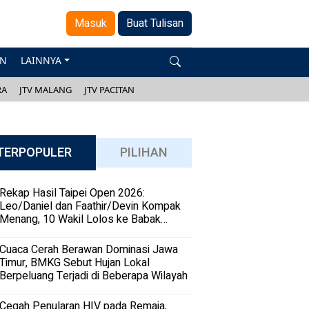
Masuk
Buat Tulisan
AN
LAINNYA
RA
JTV MALANG
JTV PACITAN
TERPOPULER
PILIHAN
Rekap Hasil Taipei Open 2026:
Leo/Daniel dan Faathir/Devin Kompak
Menang, 10 Wakil Lolos ke Babak
Kedua
Cuaca Cerah Berawan Dominasi Jawa
Timur, BMKG Sebut Hujan Lokal
Berpeluang Terjadi di Beberapa Wilayah
Cegah Penularan HIV pada Remaja,