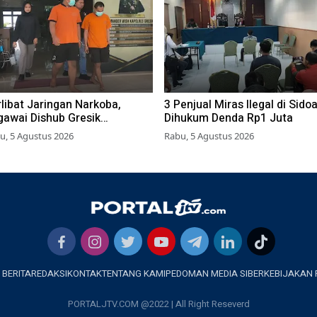
libat Jaringan Narkoba,
3 Penjual Miras Ilegal di Sidoa
gawai Dishub Gresik
Dihukum Denda Rp1 Juta
angkap Polisi
u, 5 Agustus 2026
Rabu, 5 Agustus 2026
 BERITA
REDAKSI
KONTAK
TENTANG KAMI
PEDOMAN MEDIA SIBER
KEBIJAKAN 
PORTALJTV.COM @2022 | All Right Reseverd