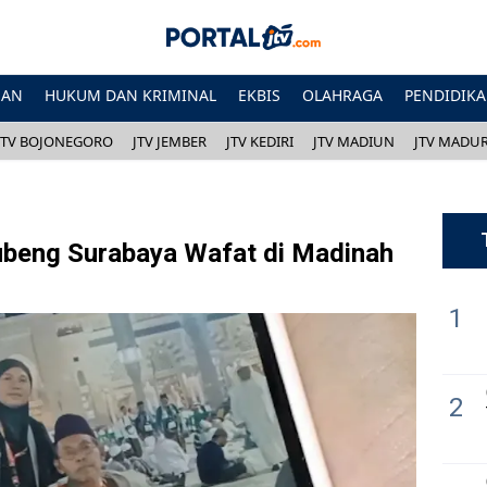
HAN
HUKUM DAN KRIMINAL
EKBIS
OLAHRAGA
PENDIDIK
JTV BOJONEGORO
JTV JEMBER
JTV KEDIRI
JTV MADIUN
JTV MADU
ubeng Surabaya Wafat di Madinah
1
1
2