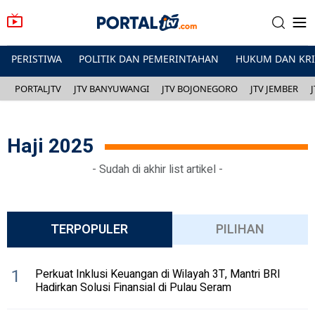
PERISTIWA
POLITIK DAN PEMERINTAHAN
HUKUM DAN KR
PORTALJTV
JTV BANYUWANGI
JTV BOJONEGORO
JTV JEMBER
Haji 2025
- Sudah di akhir list artikel -
TERPOPULER
PILIHAN
1
Perkuat Inklusi Keuangan di Wilayah 3T, Mantri BRI
Hadirkan Solusi Finansial di Pulau Seram