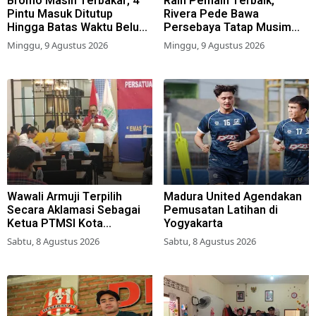
Bromo Masih Terbakar, 4
Raih Pemain Terbaik,
Pintu Masuk Ditutup
Rivera Pede Bawa
Hingga Batas Waktu Belum
Persebaya Tatap Musim
Ditentukan
2026-2027
Minggu, 9 Agustus 2026
Minggu, 9 Agustus 2026
Wawali Armuji Terpilih
Madura United Agendakan
Secara Aklamasi Sebagai
Pemusatan Latihan di
Ketua PTMSI Kota
Yogyakarta
Surabaya
Sabtu, 8 Agustus 2026
Sabtu, 8 Agustus 2026