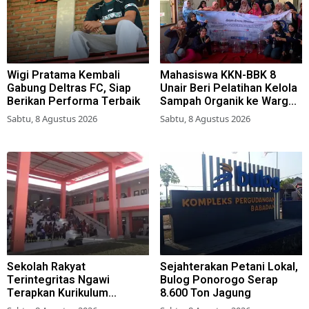
Wigi Pratama Kembali
Mahasiswa KKN-BBK 8
Gabung Deltras FC, Siap
Unair Beri Pelatihan Kelola
Berikan Performa Terbaik
Sampah Organik ke Warga
Simokerto Surabaya
Sabtu, 8 Agustus 2026
Sabtu, 8 Agustus 2026
Sekolah Rakyat
Sejahterakan Petani Lokal,
Terintegritas Ngawi
Bulog Ponorogo Serap
Terapkan Kurikulum
8.600 Ton Jagung
Berbasis Asrama