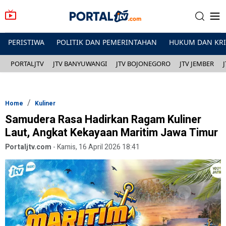
PERISTIWA
POLITIK DAN PEMERINTAHAN
HUKUM DAN KR
PORTALJTV
JTV BANYUWANGI
JTV BOJONEGORO
JTV JEMBER
Home
Kuliner
Samudera Rasa Hadirkan Ragam Kuliner
Laut, Angkat Kekayaan Maritim Jawa Timur
Portaljtv.com
-
Kamis, 16 April 2026 18:41