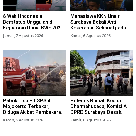
8 Wakil Indonesia
Mahasiswa KKN Unair
Berstatus Unggulan di
Surabaya Bekali Anti
Kejuaraan Dunia BWF 2026,
Kekerasan Seksual pada
Kans Juara Terbuka Lebar
Siswa SMK
Jumat, 7 Agustus 2026
Kamis, 6 Agustus 2026
Pabrik Tisu PT SPS di
Polemik Rumah Kos di
Mojokerto Terbakar,
Dharmahusada, Komisi A
Diduga Akibat Pembakaran
DPRD Surabaya Desak
Lahan Tebu
Pemkot Terbitkan Perwali
Kamis, 6 Agustus 2026
Kamis, 6 Agustus 2026
Perda Hunian Layak