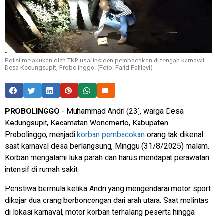
Polisi melakukan olah TKP usai insiden pembacokan di tengah karnaval
Desa Kedungsupit, Probolinggo. (Foto: Farid Fahlevi)
PROBOLINGGO
- Muhammad Andri (23), warga Desa
Kedungsupit, Kecamatan Wonomerto, Kabupaten
Probolinggo, menjadi
korban pembacokan
orang tak dikenal
saat karnaval desa berlangsung, Minggu (31/8/2025) malam.
Korban mengalami luka parah dan harus mendapat perawatan
intensif di rumah sakit.
Peristiwa bermula ketika Andri yang mengendarai motor sport
dikejar dua orang berboncengan dari arah utara. Saat melintas
di lokasi karnaval, motor korban terhalang peserta hingga