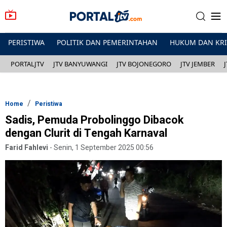
PERISTIWA
POLITIK DAN PEMERINTAHAN
HUKUM DAN KR
PORTALJTV
JTV BANYUWANGI
JTV BOJONEGORO
JTV JEMBER
Home
Peristiwa
Sadis, Pemuda Probolinggo Dibacok
dengan Clurit di Tengah Karnaval
Farid Fahlevi
-
Senin, 1 September 2025 00:56