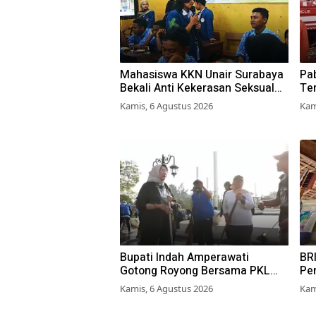
Mahasiswa KKN Unair Surabaya
Pab
Bekali Anti Kekerasan Seksual
Ter
pada Siswa SMK
Pe
Kamis, 6 Agustus 2026
Kam
Bupati Indah Amperawati
BRI
Gotong Royong Bersama PKL
Pe
Bersihkan Alun-Alun Lumajang
Per
Kamis, 6 Agustus 2026
Kam
Don