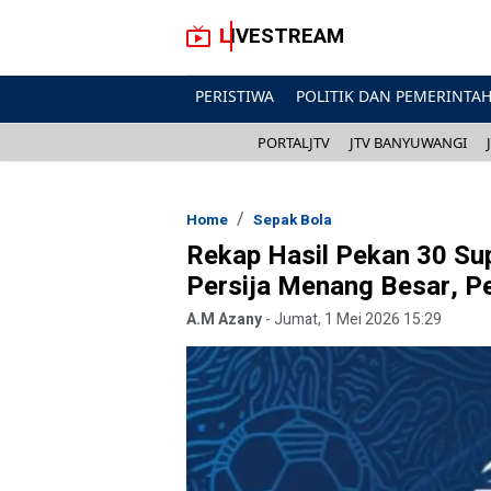
LIVESTREAM
PERISTIWA
POLITIK DAN PEMERINTA
PORTALJTV
JTV BANYUWANGI
Home
Sepak Bola
Rekap Hasil Pekan 30 Su
Persija Menang Besar, P
A.M Azany
-
Jumat, 1 Mei 2026 15:29