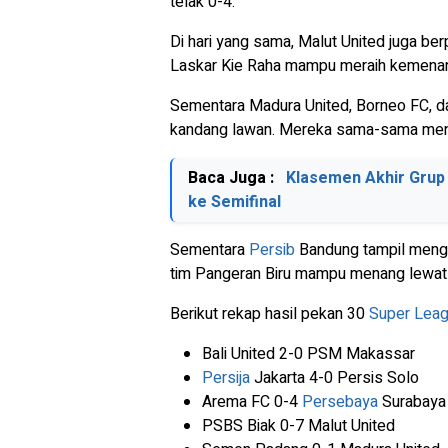
telak 0-4.
Di hari yang sama, Malut United juga b
Laskar Kie Raha mampu meraih kemenan
Sementara Madura United, Borneo FC, da
kandang lawan. Mereka sama-sama men
Baca Juga :
Klasemen Akhir Grup 
ke Semifinal
Sementara
Persib
Bandung tampil menge
tim Pangeran Biru mampu menang lewa
Berikut rekap hasil pekan 30
Super Lea
Bali United 2-0 PSM Makassar
Persija
Jakarta 4-0 Persis Solo
Arema FC 0-4
Persebaya
Surabaya
PSBS Biak 0-7 Malut United