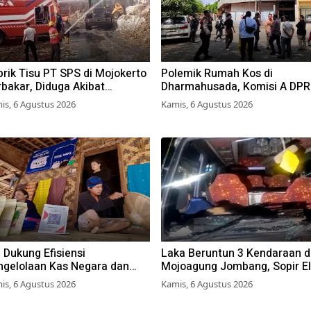
rik Tisu PT SPS di Mojokerto
Polemik Rumah Kos di
bakar, Diduga Akibat
Dharmahusada, Komisi A DP
mbakaran Lahan Tebu
Surabaya Desak Pemkot
is, 6 Agustus 2026
Kamis, 6 Agustus 2026
Terbitkan Perwali Perda Huni
Layak
 Dukung Efisiensi
Laka Beruntun 3 Kendaraan d
ngelolaan Kas Negara dan
Mojoagung Jombang, Sopir El
kuat Kredit Berkualitas demi
Sempat Terjepit Kemudi
is, 6 Agustus 2026
Kamis, 6 Agustus 2026
gkrak Sektor Riil