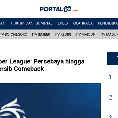
HAN
HUKUM DAN KRIMINAL
EKBIS
OLAHRAGA
PENDIDIK
JTV BOJONEGORO
JTV JEMBER
JTV KEDIRI
JTV MADIUN
JTV MADU
per League: Persebaya hingga
ersib Comeback
1
2
3