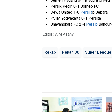
Semen Padang 0-1 Madura United
Persik Kediri 0-1 Borneo FC
Dewa United 1-0
Persija
p Jepara
PSIM Yogyakarta 0-1 Persita
Bhayangkara FC 2-4
Persib
Bandun
Editor : A.M Azany
Rekap
Pekan 30
Super League