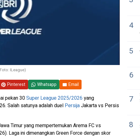
4
5
Foto: ILeague)
6
Pinterest
Whatsapp
Email
7
ai pekan 30
Super League 2025/2026
yang
026. Salah satunya adalah duel
Persija
Jakarta vs Persis
8
y Jawa Timur yang mempertemukan Arema FC vs
6). Laga ini dimenangkan Green Force dengan skor