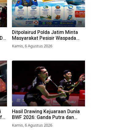
Ditpolairud Polda Jatim Minta
RD
Masyarakat Pesisir Waspada
Cuaca Ekstrem
Kamis, 6 Agustus 2026
an
i
Hasil Drawing Kejuaraan Dunia
f
BWF 2026: Ganda Putra dan
Putri Langsung Lolos Babak
Kamis, 6 Agustus 2026
Kedua, 6 Wakil Bertarung dari
Awal