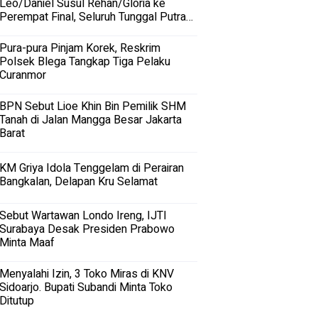
Leo/Daniel Susul Rehan/Gloria ke
Perempat Final, Seluruh Tunggal Putra
Terhenti
Pura-pura Pinjam Korek, Reskrim
Polsek Blega Tangkap Tiga Pelaku
Curanmor
BPN Sebut Lioe Khin Bin Pemilik SHM
Tanah di Jalan Mangga Besar Jakarta
Barat
KM Griya Idola Tenggelam di Perairan
Bangkalan, Delapan Kru Selamat
Sebut Wartawan Londo Ireng, IJTI
Surabaya Desak Presiden Prabowo
Minta Maaf
Menyalahi Izin, 3 Toko Miras di KNV
Sidoarjo. Bupati Subandi Minta Toko
Ditutup