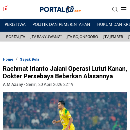
PERISTIWA
POLITIK DAN PEMERINTAHAN
HUKUM DAN KR
PORTALJTV
JTV BANYUWANGI
JTV BOJONEGORO
JTV JEMBER
Home
Sepak Bola
Rachmat Irianto Jalani Operasi Lutut Kanan,
Dokter Persebaya Beberkan Alasannya
A.M Azany
-
Senin, 20 April 2026 22:19