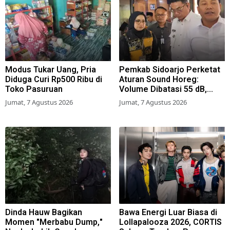
Modus Tukar Uang, Pria
Pemkab Sidoarjo Perketat
Diduga Curi Rp500 Ribu di
Aturan Sound Horeg:
Toko Pasuruan
Volume Dibatasi 55 dB,
Wajib Kantongi Izin
Jumat, 7 Agustus 2026
Jumat, 7 Agustus 2026
Dinda Hauw Bagikan
Bawa Energi Luar Biasa di
Momen "Merbabu Dump,"
Lollapalooza 2026, CORTIS