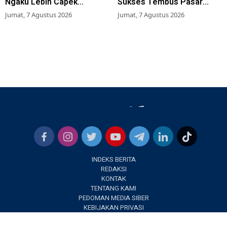
Ngaku Lebih Capek
Sukses Tembus Pasar
Dibanding Gunung Sumbing
Musik Global
Jumat, 7 Agustus 2026
Jumat, 7 Agustus 2026
INDEKS BERITA
REDAKSI
KONTAK
TENTANG KAMI
PEDOMAN MEDIA SIBER
KEBIJAKAN PRIVASI
✕