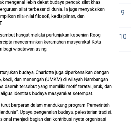
jak mengenal lebih dekat budaya pencak silat khas
rguruan silat terbesar di dunia. Ia juga menyaksikan
9
lkan nilai-nilai filosofi, kedisiplinan, dan
T.
isambut hangat melalui pertunjukan kesenian Reog
10
 tercipta mencerminkan keramahan masyarakat Kota
ri bagi wisatawan asing.
ertunjukan budaya, Charlotte juga diperkenalkan dengan
ro, kecil, dan menengah (UMKM) di wilayah Nambangan
as daerah tersebut yang memiliki motif teratai, jeruk, dan
ekaligus identitas budaya masyarakat setempat.
un turut berperan dalam mendukung program Pemerintah
ndunia”. Upaya pengenalan budaya, pelestarian tradisi,
sional menjadi bagian dari kontribusi nyata organisasi