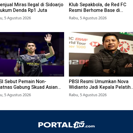
enjual Miras Ilegal di Sidoarjo
Klub Sepakbola, de Red FC
hukum Denda Rp1 Juta
Resmi Berhome Base di
Surabaya, Pakai Stadion
u, 5 Agustus 2026
Rabu, 5 Agustus 2026
Tambaksari
SI Sebut Pemain Non-
PBSI Resmi Umumkan Nova
latnas Gabung Skuad Asian
Widianto Jadi Kepala Pelatih
mes 2026, Jonatan Christie
Ganda Campuran Pelatnas
u, 5 Agustus 2026
Rabu, 5 Agustus 2026
n Sabar/Reza Masuk?