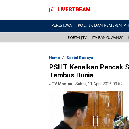
LIVESTREAM
PERISTIWA
POLITIK DAN PEMERINTA
PORTALJTV
JTV BANYUWANGI
Home
Sosial Budaya
PSHT Kenalkan Pencak Sil
Tembus Dunia
JTV Madiun
-
Sabtu, 11 April 2026 09:52