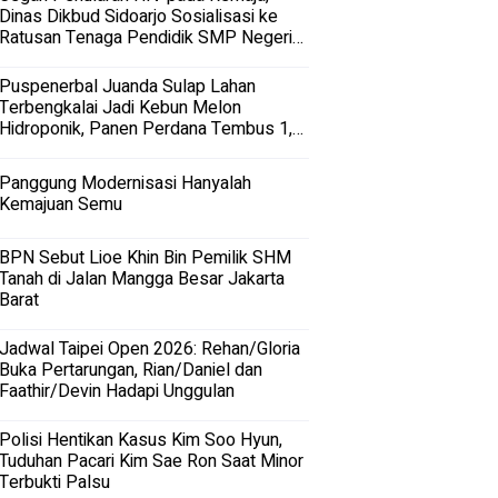
Dinas Dikbud Sidoarjo Sosialisasi ke
Ratusan Tenaga Pendidik SMP Negeri
dan Swasta di Sidoarjo
Puspenerbal Juanda Sulap Lahan
Terbengkalai Jadi Kebun Melon
Hidroponik, Panen Perdana Tembus 1,5
Ton
Panggung Modernisasi Hanyalah
Kemajuan Semu
BPN Sebut Lioe Khin Bin Pemilik SHM
Tanah di Jalan Mangga Besar Jakarta
Barat
Jadwal Taipei Open 2026: Rehan/Gloria
Buka Pertarungan, Rian/Daniel dan
Faathir/Devin Hadapi Unggulan
Polisi Hentikan Kasus Kim Soo Hyun,
Tuduhan Pacari Kim Sae Ron Saat Minor
Terbukti Palsu