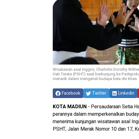
Wisatawan asal Inggris, Charlotte Dorothy With
Hati Terate (PSHT) saat berkunjung ke Padep
menarik dalam mengenal budaya bela diri khas
Facebook
Twitter
Linkedin
KOTA MADIUN
- Persaudaraan Setia H
perannya dalam memperkenalkan budaya In
menerima kunjungan wisatawan asal Ingg
PSHT, Jalan Merak Nomor 10 dan 17, Kot