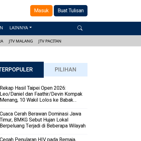
Masuk
Buat Tulisan
AN
LAINNYA
RA
JTV MALANG
JTV PACITAN
TERPOPULER
PILIHAN
Rekap Hasil Taipei Open 2026:
Leo/Daniel dan Faathir/Devin Kompak
Menang, 10 Wakil Lolos ke Babak
Kedua
Cuaca Cerah Berawan Dominasi Jawa
Timur, BMKG Sebut Hujan Lokal
Berpeluang Terjadi di Beberapa Wilayah
Cegah Penularan HIV pada Remaja,