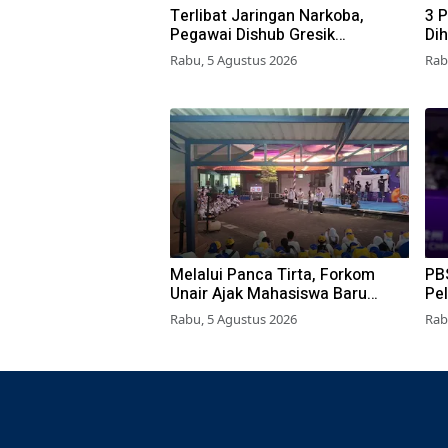
Terlibat Jaringan Narkoba,
3 P
Pegawai Dishub Gresik
Di
Ditangkap Polisi
Rabu, 5 Agustus 2026
Rab
Melalui Panca Tirta, Forkom
PB
Unair Ajak Mahasiswa Baru
Pe
Kenalkan 47 UKM (Unit Kegiatan
Ga
Rabu, 5 Agustus 2026
Rab
Mahasiswa)
da