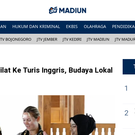
HAN
HUKUM DAN KRIMINAL
EKBIS
OLAHRAGA
PENDIDIK
JTV BOJONEGORO
JTV JEMBER
JTV KEDIRI
JTV MADIUN
JTV MADU
at Ke Turis Inggris, Budaya Lokal
1
2