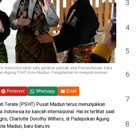
3
4
5
ers, mencoba salah satu gerakan pencak silat Persaudaraan Setia
6
okan Agung PSHT Kota Madiun. Pengalaman ini menjadi momen
Pinterest
Whatsapp
Email
7
ati Terate (PSHT) Pusat Madiun terus menunjukkan
donesia ke kancah internasional. Hal ini terlihat saat
ris, Charlotte Dorothy Withers, di Padepokan Agung
8
a Madiun, baru-baru ini.