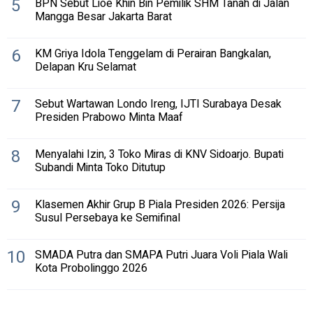
5
BPN Sebut Lioe Khin Bin Pemilik SHM Tanah di Jalan
Mangga Besar Jakarta Barat
6
KM Griya Idola Tenggelam di Perairan Bangkalan,
Delapan Kru Selamat
7
Sebut Wartawan Londo Ireng, IJTI Surabaya Desak
Presiden Prabowo Minta Maaf
8
Menyalahi Izin, 3 Toko Miras di KNV Sidoarjo. Bupati
Subandi Minta Toko Ditutup
9
Klasemen Akhir Grup B Piala Presiden 2026: Persija
Susul Persebaya ke Semifinal
10
SMADA Putra dan SMAPA Putri Juara Voli Piala Wali
Kota Probolinggo 2026