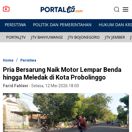
PERISTIWA
POLITIK DAN PEMERINTAHAN
HUKUM DAN KR
PORTALJTV
JTV BANYUWANGI
JTV BOJONEGORO
JTV JEMBER
Home
Peristiwa
Pria Bersarung Naik Motor Lempar Benda
hingga Meledak di Kota Probolinggo
Farid Fahlevi
-
Selasa, 12 Mei 2026 18:00