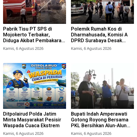
Pabrik Tisu PT SPS di
Polemik Rumah Kos di
Mojokerto Terbakar,
Dharmahusada, Komisi A
Diduga Akibat Pembakaran
DPRD Surabaya Desak
Lahan Tebu
Pemkot Terbitkan Perwali
Kamis, 6 Agustus 2026
Kamis, 6 Agustus 2026
Perda Hunian Layak
Ditpolairud Polda Jatim
Bupati Indah Amperawati
Minta Masyarakat Pesisir
Gotong Royong Bersama
Waspada Cuaca Ekstrem
PKL Bersihkan Alun-Alun
Lumajang
Kamis, 6 Agustus 2026
Kamis, 6 Agustus 2026