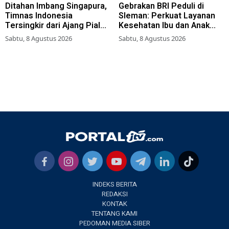
Ditahan Imbang Singapura,
Gebrakan BRI Peduli di
Timnas Indonesia
Sleman: Perkuat Layanan
Tersingkir dari Ajang Piala
Kesehatan Ibu dan Anak
AFF 2026
Lewat Program Desa
Sabtu, 8 Agustus 2026
Sabtu, 8 Agustus 2026
Brilian 1000 HPK
INDEKS BERITA
REDAKSI
KONTAK
TENTANG KAMI
PEDOMAN MEDIA SIBER