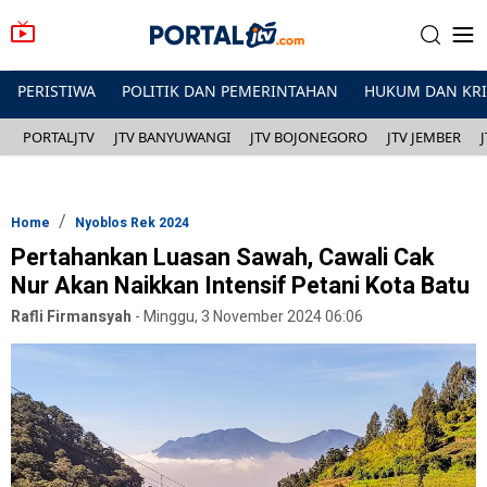
PERISTIWA
POLITIK DAN PEMERINTAHAN
HUKUM DAN KR
PORTALJTV
JTV BANYUWANGI
JTV BOJONEGORO
JTV JEMBER
Home
Nyoblos Rek 2024
Pertahankan Luasan Sawah, Cawali Cak
Nur Akan Naikkan Intensif Petani Kota Batu
Rafli Firmansyah
-
Minggu, 3 November 2024 06:06