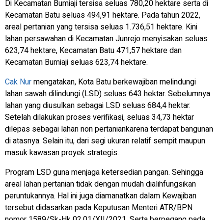
Di Kecamatan Bumiaji tersisa seluas 780,20 hektare serta di
Kecamatan Batu seluas 494,91 hektare. Pada tahun 2022,
areal pertanian yang tersisa seluas 1.736,51 hektare. Kini
lahan persawahan di Kecamatan Junrejo menyisakan seluas
623,74 hektare, Kecamatan Batu 471,57 hektare dan
Kecamatan Bumiaji seluas 623,74 hektare.
Cak Nur
mengatakan, Kota Batu berkewajiban melindungi
lahan sawah dilindungi (LSD) seluas 643 hektar. Sebelumnya
lahan yang diusulkan sebagai LSD seluas 684,4 hektar.
Setelah dilakukan proses verifikasi, seluas 34,73 hektar
dilepas sebagai lahan non pertaniankarena terdapat bangunan
di atasnya. Selain itu, dari segi ukuran relatif sempit maupun
masuk kawasan proyek strategis.
Program LSD guna menjaga ketersedian pangan. Sehingga
areal lahan pertanian tidak dengan mudah dialihfungsikan
peruntukannya. Hal ini juga diamanatkan dalam Kewajiban
tersebut didasarkan pada Keputusan Menteri ATR/BPN
nomor 1589/Sk-Hk 02.01/XII/2021. Serta berpegang pada