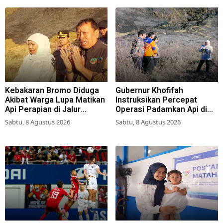
Kebakaran Bromo Diduga
Gubernur Khofifah
Akibat Warga Lupa Matikan
Instruksikan Percepat
Api Perapian di Jalur
Operasi Padamkan Api di
Tradisional
Wisata Bromo
Sabtu, 8 Agustus 2026
Sabtu, 8 Agustus 2026