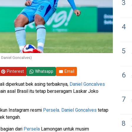
3
4
5
. Daniel Goncalves)
Pinterest
Whatsapp
Email
6
 diperkuat bek asing terbaiknya,
Daniel Goncalves
n asal Brasil itu tetap berseragam Laskar Joko
7
akun Instagram resmi
Persela
.
Daniel Goncalves
tetap
ek tengah.
8
bagian dari
Persela
Lamongan untuk musim