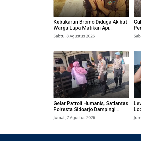
Kebakaran Bromo Diduga Akibat
Gub
Warga Lupa Matikan Api
Pe
Perapian di Jalur Tradisional
di
Sabtu, 8 Agustus 2026
Sab
Gelar Patroli Humanis, Satlantas
Lev
Polresta Sidoarjo Dampingi
Lo
Wajib Pajak di Samsat
BL
Jumat, 7 Agustus 2026
Jum