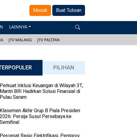
Masuk
Buat Tulisan
AN
LAINNYA
RA
JTV MALANG
JTV PACITAN
TERPOPULER
PILIHAN
Perkuat Inklusi Keuangan di Wilayah 3T,
Mantri BRI Hadirkan Solusi Finansial di
Pulau Seram
Klasemen Akhir Grup B Piala Presiden
2026: Persija Susul Persebaya ke
Semifinal
Percepat Rasio Elektrifikasi, Pemprov