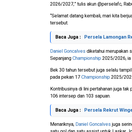
2026/2027,” tulis akun @perselafc, Rab
“Selamat datang kembali, mari kita berj
tersebut.
Baca Juga :
Persela Lamongan R
Daniel Goncalves
diketahui merupakan sa
Sepanjang
Championship
2025/2026, ia 
Bek 30 tahun tersebut juga selalu tamp
pada pekan 17
Championship
2025/2026,
Kontribusinya di lini pertahanan juga tak
106 intersep dan 103 sapuan.
Baca Juga :
Persela Rekrut Winge
Menariknya,
Daniel Goncalves
juga seri
satu gol dan satu assist untuk Laskar Jo