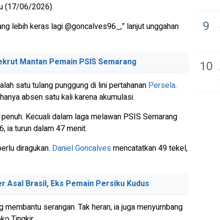
u (17/06/2026).
9
uang lebih keras lagi @goncalves96_,” lanjut unggahan
ekrut Mantan Pemain PSIS Semarang
10
lah satu tulang punggung di lini pertahanan
Persela
.
hanya absen satu kali karena akumulasi.
il penuh. Kecuali dalam laga melawan PSIS Semarang
 ia turun dalam 47 menit.
 perlu diragukan.
Daniel Goncalves
mencatatkan 49 tekel,
r Asal Brasil, Eks Pemain Persiku Kudus
ng membantu serangan. Tak heran, ia juga menyumbang
ko Tingkir.