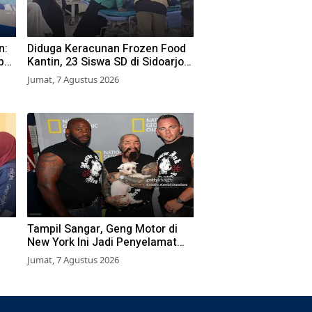
n:
Diduga Keracunan Frozen Food
bu
Kantin, 23 Siswa SD di Sidoarjo
a
Dilarikan ke RS
Jumat, 7 Agustus 2026
Tampil Sangar, Geng Motor di
New York Ini Jadi Penyelamat
Hewan Terlantar
Jumat, 7 Agustus 2026