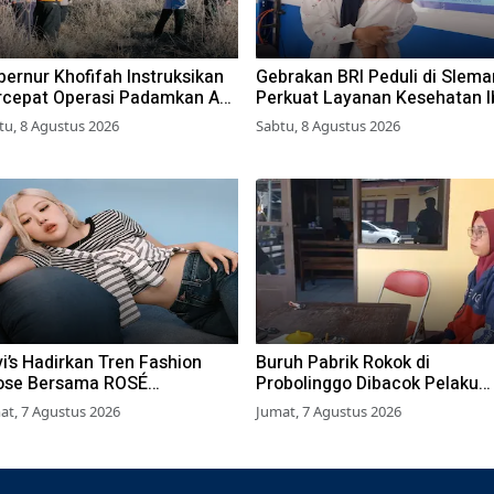
ernur Khofifah Instruksikan
Gebrakan BRI Peduli di Slema
rcepat Operasi Padamkan Api
Perkuat Layanan Kesehatan I
 Wisata Bromo
dan Anak Lewat Program Des
tu, 8 Agustus 2026
Sabtu, 8 Agustus 2026
Brilian 1000 HPK
i’s Hadirkan Tren Fashion
Buruh Pabrik Rokok di
ose Bersama ROSÉ
Probolinggo Dibacok Pelaku
ACKPINK
Begal, Motor dan Tas Amblas
at, 7 Agustus 2026
Jumat, 7 Agustus 2026