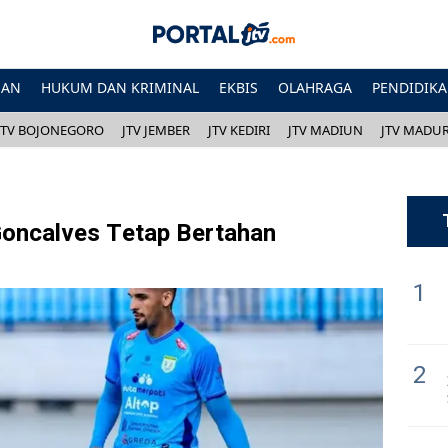
HAN
HUKUM DAN KRIMINAL
EKBIS
OLAHRAGA
PENDIDIK
JTV BOJONEGORO
JTV JEMBER
JTV KEDIRI
JTV MADIUN
JTV MADU
Goncalves Tetap Bertahan
1
2