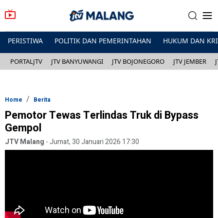
PERISTIWA
POLITIK DAN PEMERINTAHAN
HUKUM DAN KR
PORTALJTV
JTV BANYUWANGI
JTV BOJONEGORO
JTV JEMBER
Home
Berita
Pemotor Tewas Terlindas Truk di Bypass
Gempol
JTV Malang
-
Jumat, 30 Januari 2026 17:30