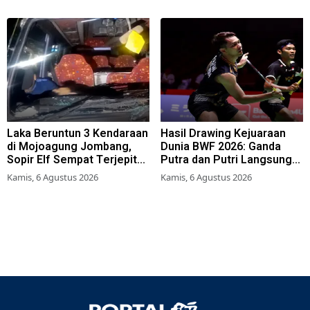
Laka Beruntun 3 Kendaraan
Hasil Drawing Kejuaraan
di Mojoagung Jombang,
Dunia BWF 2026: Ganda
Sopir Elf Sempat Terjepit
Putra dan Putri Langsung
Kemudi
Lolos Babak Kedua, 6 Wakil
Kamis, 6 Agustus 2026
Kamis, 6 Agustus 2026
Bertarung dari Awal