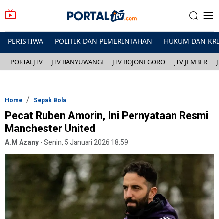
PERISTIWA
POLITIK DAN PEMERINTAHAN
HUKUM DAN KR
PORTALJTV
JTV BANYUWANGI
JTV BOJONEGORO
JTV JEMBER
Home
Sepak Bola
Pecat Ruben Amorin, Ini Pernyataan Resmi
Manchester United
A.M Azany
-
Senin, 5 Januari 2026 18:59