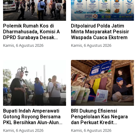
Polemik Rumah Kos di
Ditpolairud Polda Jatim
Dharmahusada, Komisi A
Minta Masyarakat Pesisir
DPRD Surabaya Desak
Waspada Cuaca Ekstrem
Pemkot Terbitkan Perwali
Kamis, 6 Agustus 2026
Kamis, 6 Agustus 2026
Perda Hunian Layak
Bupati Indah Amperawati
BRI Dukung Efisiensi
Gotong Royong Bersama
Pengelolaan Kas Negara
PKL Bersihkan Alun-Alun
dan Perkuat Kredit
Lumajang
Berkualitas demi Dongkrak
Kamis, 6 Agustus 2026
Kamis, 6 Agustus 2026
Sektor Riil