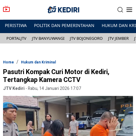
PERISTIWA
POLITIK DAN PEMERINTAHAN
HUKUM DAN KR
PORTALJTV
JTV BANYUWANGI
JTV BOJONEGORO
JTV JEMBER
Home
Hukum dan Kriminal
Pasutri Kompak Curi Motor di Kediri,
Tertangkap Kamera CCTV
JTV Kediri
-
Rabu, 14 Januari 2026 17:07