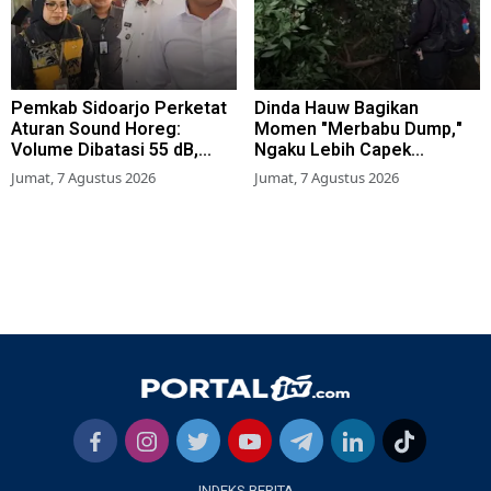
Pemkab Sidoarjo Perketat
Dinda Hauw Bagikan
Aturan Sound Horeg:
Momen "Merbabu Dump,"
Volume Dibatasi 55 dB,
Ngaku Lebih Capek
Wajib Kantongi Izin
Dibanding Gunung Sumbing
Jumat, 7 Agustus 2026
Jumat, 7 Agustus 2026
INDEKS BERITA