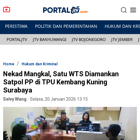
PERISTIWA
POLITIK DAN PEMERINTAHAN
HUKUM DAN KR
PORTALJTV
JTV BANYUWANGI
JTV BOJONEGORO
JTV JEMBER
Home
Hukum dan Kriminal
Nekad Mangkal, Satu WTS Diamankan
Satpol PP di TPU Kembang Kuning
Surabaya
Selvy Wang
-
Selasa, 20 Januari 2026 13:15